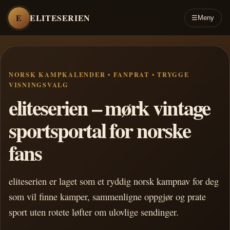
E
ELITESERIEN
☰
Meny
NORSK KAMPKALENDER • FANPRAT • TRYGGE
VISNINGSVALG
eliteserien – mørk vintage
sportsportal for norske
fans
eliteserien er laget som et ryddig norsk kampnav for deg
som vil finne kamper, sammenligne oppgjør og prate
sport uten rotete løfter om ulovlige sendinger.