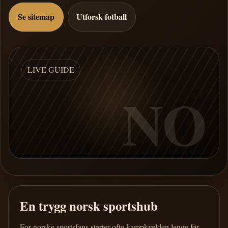
Se sitemap
Utforsk fotball
LIVE GUIDE
NO
En trygg norsk sportshub
For norske sportsfans starter ofte kampkvelden lenge før