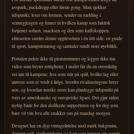
avspark, puckdropp eller første gong. Man sjekker
tidspunkt, leser om formen, sender en melding i
vennegjengen og finner ut hvilken kamp som faktisk
fortjener sofaen, snacksen og den sene kaffekoppen.
eliteserien samler denne opplevelsen i én lett side: en guide
til sport, kampstemning og samtaler rundt store øyeblikk.
Portalen peker ikke til piratstrømmer og legger ikke inn
video som bryter rettigheter. I stedet får du en oversiktlig
vei inn til kampene: hva som står på spill, hvilke lag eller
utøvere som er verdt å følge, hvorfor rivaliseringene betyr
noe, og hvordan norske seere kan planlegge tidspunkt på
tvers av amerikanske og europeiske ligaer. Det gjør siden
nyttig både for den dedikerte supporteren og for deg som
bare vil vite hva alle snakker om på mandag morgen.
Designet har en dyp vintagefølelse med mørk bakgrunn,
dempet gull, stadiontekstur og kort som minner om gamle