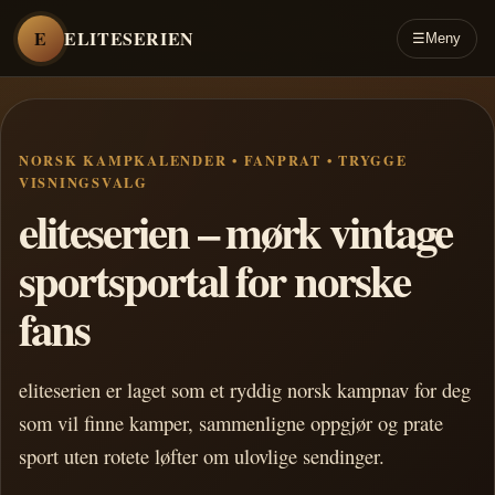
E
ELITESERIEN
☰
Meny
NORSK KAMPKALENDER • FANPRAT • TRYGGE
VISNINGSVALG
eliteserien – mørk vintage
sportsportal for norske
fans
eliteserien er laget som et ryddig norsk kampnav for deg
som vil finne kamper, sammenligne oppgjør og prate
sport uten rotete løfter om ulovlige sendinger.