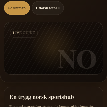
Se sitemap
Utforsk fotball
LIVE GUIDE
NO
En trygg norsk sportshub
For norske sportsfans starter ofte kampkvelden lenge før