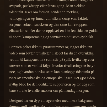
avspark, puckdropp eller første gong. Man sjekker
tidspunkt, leser om formen, sender en melding i
vennegjengen og finner ut hvilken kamp som faktisk
fortjener sofaen, snacksen og den sene kaffekoppen.
eliteserien samler denne opplevelsen i én lett side: en guide
til sport, kampstemning og samtaler rundt store øyeblikk.
Portalen peker ikke til piratstrømmer og legger ikke inn
video som bryter rettigheter. I stedet får du en oversiktlig
vei inn til kampene: hva som står på spill, hvilke lag eller
utøvere som er verdt å følge, hvorfor rivaliseringene betyr
noe, og hvordan norske seere kan planlegge tidspunkt på
tvers av amerikanske og europeiske ligaer. Det gjør siden
nyttig både for den dedikerte supporteren og for deg som
bare vil vite hva alle snakker om på mandag morgen.
Designet har en dyp vintagefølelse med mørk bakgrunn,
dempet gull, stadiontekstur og kort som minner om gamle