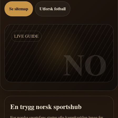
Se sitemap
Utforsk fotball
LIVE GUIDE
NO
En trygg norsk sportshub
For norske sportsfans starter ofte kampkvelden lenge før