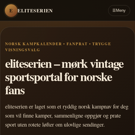
E
ELITESERIEN
☰
Meny
NORSK KAMPKALENDER • FANPRAT • TRYGGE
VISNINGSVALG
eliteserien – mørk vintage
sportsportal for norske
fans
eliteserien er laget som et ryddig norsk kampnav for deg
som vil finne kamper, sammenligne oppgjør og prate
sport uten rotete løfter om ulovlige sendinger.