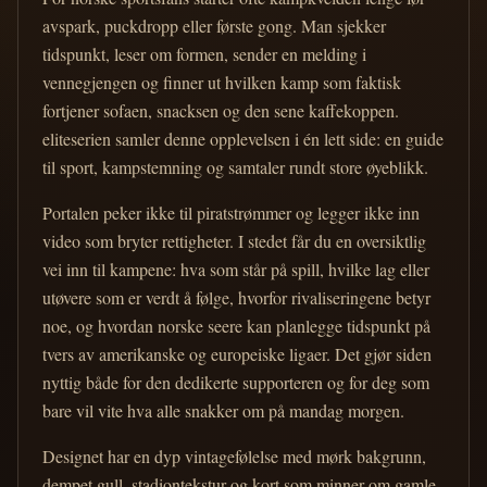
avspark, puckdropp eller første gong. Man sjekker
tidspunkt, leser om formen, sender en melding i
vennegjengen og finner ut hvilken kamp som faktisk
fortjener sofaen, snacksen og den sene kaffekoppen.
eliteserien samler denne opplevelsen i én lett side: en guide
til sport, kampstemning og samtaler rundt store øyeblikk.
Portalen peker ikke til piratstrømmer og legger ikke inn
video som bryter rettigheter. I stedet får du en oversiktlig
vei inn til kampene: hva som står på spill, hvilke lag eller
utøvere som er verdt å følge, hvorfor rivaliseringene betyr
noe, og hvordan norske seere kan planlegge tidspunkt på
tvers av amerikanske og europeiske ligaer. Det gjør siden
nyttig både for den dedikerte supporteren og for deg som
bare vil vite hva alle snakker om på mandag morgen.
Designet har en dyp vintagefølelse med mørk bakgrunn,
dempet gull, stadiontekstur og kort som minner om gamle