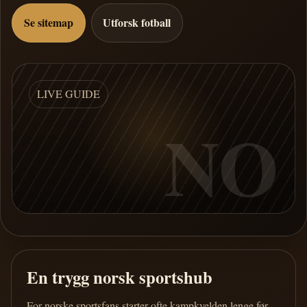
Se sitemap
Utforsk fotball
LIVE GUIDE
NO
En trygg norsk sportshub
For norske sportsfans starter ofte kampkvelden lenge før