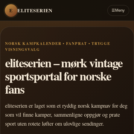
E
ELITESERIEN
☰
Meny
NORSK KAMPKALENDER • FANPRAT • TRYGGE
VISNINGSVALG
eliteserien – mørk vintage
sportsportal for norske
fans
eliteserien er laget som et ryddig norsk kampnav for deg
som vil finne kamper, sammenligne oppgjør og prate
sport uten rotete løfter om ulovlige sendinger.