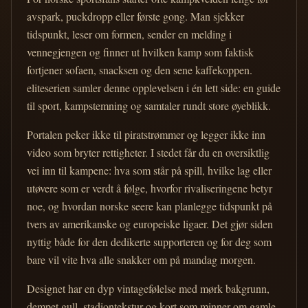
avspark, puckdropp eller første gong. Man sjekker
tidspunkt, leser om formen, sender en melding i
vennegjengen og finner ut hvilken kamp som faktisk
fortjener sofaen, snacksen og den sene kaffekoppen.
eliteserien samler denne opplevelsen i én lett side: en guide
til sport, kampstemning og samtaler rundt store øyeblikk.
Portalen peker ikke til piratstrømmer og legger ikke inn
video som bryter rettigheter. I stedet får du en oversiktlig
vei inn til kampene: hva som står på spill, hvilke lag eller
utøvere som er verdt å følge, hvorfor rivaliseringene betyr
noe, og hvordan norske seere kan planlegge tidspunkt på
tvers av amerikanske og europeiske ligaer. Det gjør siden
nyttig både for den dedikerte supporteren og for deg som
bare vil vite hva alle snakker om på mandag morgen.
Designet har en dyp vintagefølelse med mørk bakgrunn,
dempet gull, stadiontekstur og kort som minner om gamle