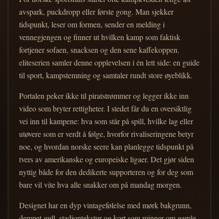
avspark, puckdropp eller første gong. Man sjekker
tidspunkt, leser om formen, sender en melding i
vennegjengen og finner ut hvilken kamp som faktisk
fortjener sofaen, snacksen og den sene kaffekoppen.
eliteserien samler denne opplevelsen i én lett side: en guide
til sport, kampstemning og samtaler rundt store øyeblikk.
Portalen peker ikke til piratstrømmer og legger ikke inn
video som bryter rettigheter. I stedet får du en oversiktlig
vei inn til kampene: hva som står på spill, hvilke lag eller
utøvere som er verdt å følge, hvorfor rivaliseringene betyr
noe, og hvordan norske seere kan planlegge tidspunkt på
tvers av amerikanske og europeiske ligaer. Det gjør siden
nyttig både for den dedikerte supporteren og for deg som
bare vil vite hva alle snakker om på mandag morgen.
Designet har en dyp vintagefølelse med mørk bakgrunn,
dempet gull, stadiontekstur og kort som minner om gamle