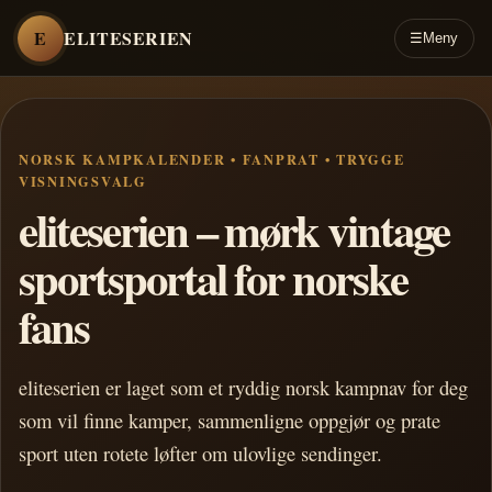
E
ELITESERIEN
☰
Meny
NORSK KAMPKALENDER • FANPRAT • TRYGGE
VISNINGSVALG
eliteserien – mørk vintage
sportsportal for norske
fans
eliteserien er laget som et ryddig norsk kampnav for deg
som vil finne kamper, sammenligne oppgjør og prate
sport uten rotete løfter om ulovlige sendinger.