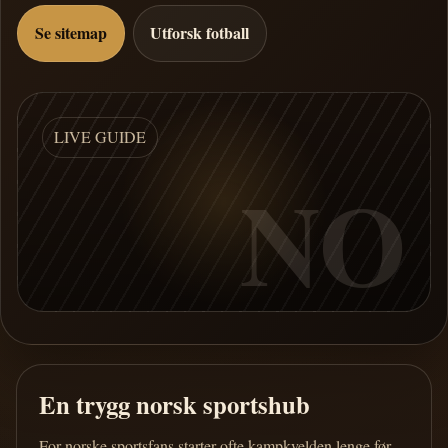
Se sitemap
Utforsk fotball
LIVE GUIDE
NO
En trygg norsk sportshub
For norske sportsfans starter ofte kampkvelden lenge før