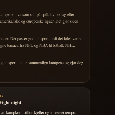
 kampene: hva som står på spill, hvilke lag eller
 amerikanske og europeiske ligaer. Det gjør siden
r. Det passer godt til sport fordi det føles varmt,
 egne temaer, fra NFL og NBA til fotball, NHL,
Velg en sport under, sammenlign kampene og gjør deg
03
Fight night
Les kampkort, stilforskjeller og forventet tempo.