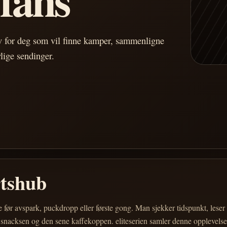
av for deg som vil finne kamper, sammenligne
vlige sendinger.
rtshub
e før avspark, puckdropp eller første gong. Man sjekker tidspunkt, les
 snacksen og den sene kaffekoppen. eliteserien samler denne opplevelsen