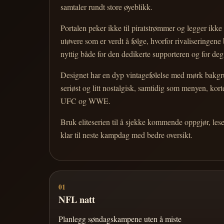
samtaler rundt store øyeblikk.
Portalen peker ikke til piratstrømmer og legger ikke i
utøvere som er verdt å følge, hvorfor rivaliseringen
nyttig både for den dedikerte supporteren og for d
Designet har en dyp vintagefølelse med mørk bakgrun
seriøst og litt nostalgisk, samtidig som menyen, k
UFC og WWE.
Bruk eliteserien til å sjekke kommende oppgjør, les
klar til neste kampdag med bedre oversikt.
01
NFL natt
Planlegg søndagskampene uten å miste