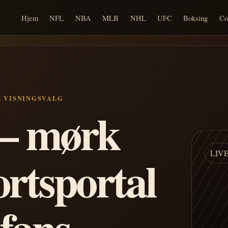
Hjem
NFL
NBA
MLB
NHL
UFC
Boksing
Co
E VISNINGSVALG
n – mørk
LIV
ortsportal
 fans