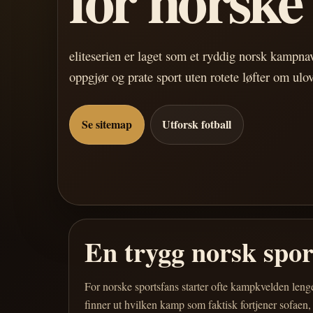
eliteserien er laget som et ryddig norsk kampn
oppgjør og prate sport uten rotete løfter om ulo
Se sitemap
Utforsk fotball
En trygg norsk spo
For norske sportsfans starter ofte kampkvelden leng
finner ut hvilken kamp som faktisk fortjener sofaen,