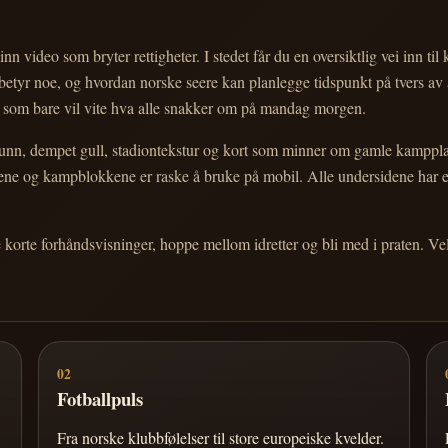
nn video som bryter rettigheter. I stedet får du en oversiktlig vei inn til
e betyr noe, og hvordan norske seere kan planlegge tidspunkt på tvers av
eg som bare vil vite hva alle snakker om på mandag morgen.
n, dempet gull, stadiontekstur og kort som minner om gamle kampplakate
ortene og kampblokkene er raske å bruke på mobil. Alle undersidene har
e korte forhåndsvisninger, hoppe mellom idretter og bli med i praten. 
02
Fotballpuls
Fra norske klubbfølelser til store europeiske kvelder.