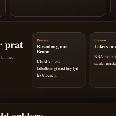
 prat
Preview
Preview
Rosenborg mot
Lakers mot
Brann
NBA-rivaleri 
 bli med i
Klassisk norsk
samler norske
fotballenergi med høy lyd
fra tribunen.
ld enklere