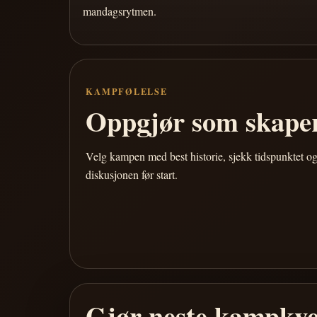
mandagsrytmen.
KAMPFØLELSE
Oppgjør som skaper
Velg kampen med best historie, sjekk tidspunktet og
diskusjonen før start.
Gjør neste kampkve