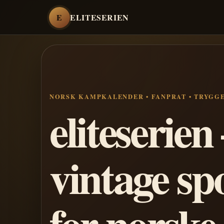
E
ELITESERIEN
NORSK KAMPKALENDER • FANPRAT • TRYGG
eliteserie
vintage sp
for norske