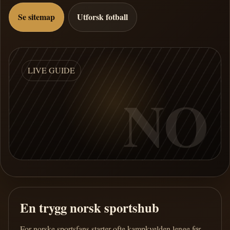
Se sitemap
Utforsk fotball
LIVE GUIDE
NO
En trygg norsk sportshub
For norske sportsfans starter ofte kampkvelden lenge før