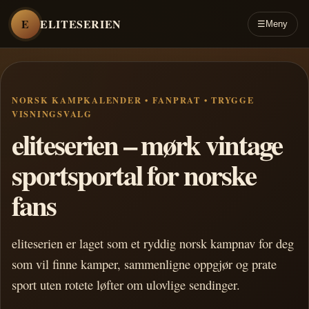
E
ELITESERIEN
☰
Meny
NORSK KAMPKALENDER • FANPRAT • TRYGGE
VISNINGSVALG
eliteserien – mørk vintage
sportsportal for norske
fans
eliteserien er laget som et ryddig norsk kampnav for deg
som vil finne kamper, sammenligne oppgjør og prate
sport uten rotete løfter om ulovlige sendinger.