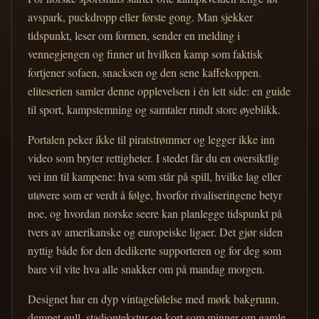
avspark, puckdropp eller første gong. Man sjekker
tidspunkt, leser om formen, sender en melding i
vennegjengen og finner ut hvilken kamp som faktisk
fortjener sofaen, snacksen og den sene kaffekoppen.
eliteserien samler denne opplevelsen i én lett side: en guide
til sport, kampstemning og samtaler rundt store øyeblikk.
Portalen peker ikke til piratstrømmer og legger ikke inn
video som bryter rettigheter. I stedet får du en oversiktlig
vei inn til kampene: hva som står på spill, hvilke lag eller
utøvere som er verdt å følge, hvorfor rivaliseringene betyr
noe, og hvordan norske seere kan planlegge tidspunkt på
tvers av amerikanske og europeiske ligaer. Det gjør siden
nyttig både for den dedikerte supporteren og for deg som
bare vil vite hva alle snakker om på mandag morgen.
Designet har en dyp vintagefølelse med mørk bakgrunn,
dempet gull, stadiontekstur og kort som minner om gamle