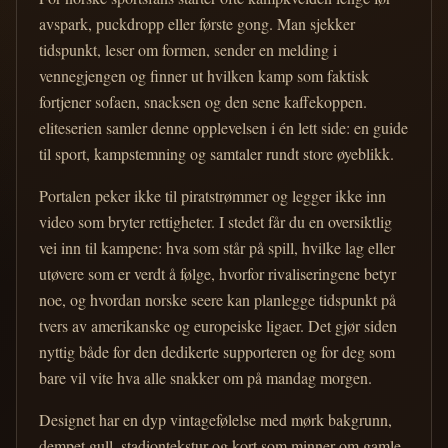
avspark, puckdropp eller første gong. Man sjekker
tidspunkt, leser om formen, sender en melding i
vennegjengen og finner ut hvilken kamp som faktisk
fortjener sofaen, snacksen og den sene kaffekoppen.
eliteserien samler denne opplevelsen i én lett side: en guide
til sport, kampstemning og samtaler rundt store øyeblikk.
Portalen peker ikke til piratstrømmer og legger ikke inn
video som bryter rettigheter. I stedet får du en oversiktlig
vei inn til kampene: hva som står på spill, hvilke lag eller
utøvere som er verdt å følge, hvorfor rivaliseringene betyr
noe, og hvordan norske seere kan planlegge tidspunkt på
tvers av amerikanske og europeiske ligaer. Det gjør siden
nyttig både for den dedikerte supporteren og for deg som
bare vil vite hva alle snakker om på mandag morgen.
Designet har en dyp vintagefølelse med mørk bakgrunn,
dempet gull, stadiontekstur og kort som minner om gamle