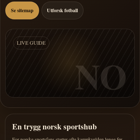
Se sitemap
Utforsk fotball
LIVE GUIDE
NO
En trygg norsk sportshub
For norske sportsfans starter ofte kampkvelden lenge før