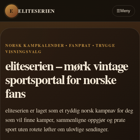
E
ELITESERIEN
☰
Meny
NORSK KAMPKALENDER • FANPRAT • TRYGGE
VISNINGSVALG
eliteserien – mørk vintage
sportsportal for norske
fans
eliteserien er laget som et ryddig norsk kampnav for deg
som vil finne kamper, sammenligne oppgjør og prate
sport uten rotete løfter om ulovlige sendinger.