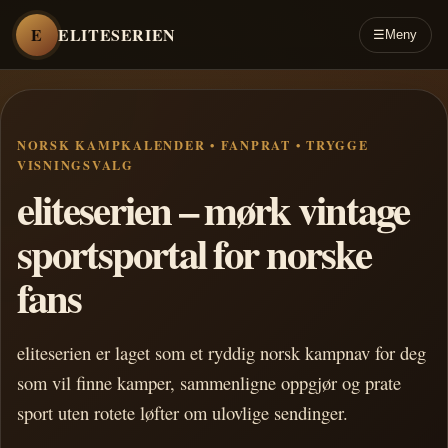
E
ELITESERIEN
☰
Meny
NORSK KAMPKALENDER • FANPRAT • TRYGGE
VISNINGSVALG
eliteserien – mørk vintage
sportsportal for norske
fans
eliteserien er laget som et ryddig norsk kampnav for deg
som vil finne kamper, sammenligne oppgjør og prate
sport uten rotete løfter om ulovlige sendinger.