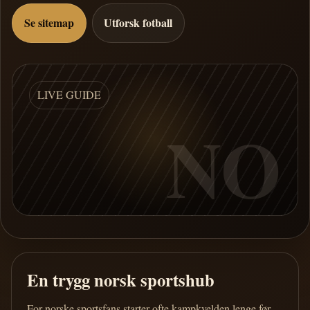
Se sitemap
Utforsk fotball
LIVE GUIDE
NO
En trygg norsk sportshub
For norske sportsfans starter ofte kampkvelden lenge før