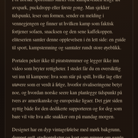
avspark, puckdropp eller første gong. Man sjekker
tidspunkt, leser om formen, sender en melding i
vennegjengen og finner ut hvilken kamp som faktisk
fortjener sofaen, snacksen og den sene kaffekoppen.
eliteserien samler denne opplevelsen i én lett side: en guide
til sport, kampstemning og samtaler rundt store øyeblikk.
Portalen peker ikke til piratstrømmer og legger ikke inn
video som bryter rettigheter. I stedet får du en oversiktlig
vei inn til kampene: hva som står på spill, hvilke lag eller
utøvere som er verdt å følge, hvorfor rivaliseringene betyr
noe, og hvordan norske seere kan planlegge tidspunkt på
tvers av amerikanske og europeiske ligaer. Det gjør siden
nyttig både for den dedikerte supporteren og for deg som
bare vil vite hva alle snakker om på mandag morgen.
Designet har en dyp vintagefølelse med mørk bakgrunn,
dempet gull, stadiontekstur og kort som minner om gamle