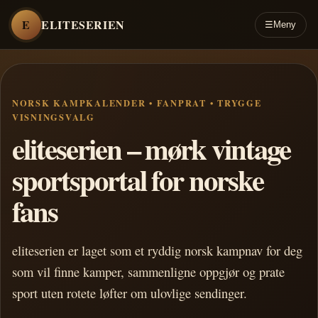
E
ELITESERIEN
☰
Meny
NORSK KAMPKALENDER • FANPRAT • TRYGGE
VISNINGSVALG
eliteserien – mørk vintage
sportsportal for norske
fans
eliteserien er laget som et ryddig norsk kampnav for deg
som vil finne kamper, sammenligne oppgjør og prate
sport uten rotete løfter om ulovlige sendinger.