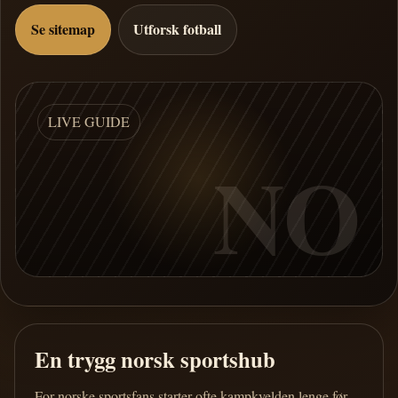
Se sitemap
Utforsk fotball
LIVE GUIDE
NO
En trygg norsk sportshub
For norske sportsfans starter ofte kampkvelden lenge før