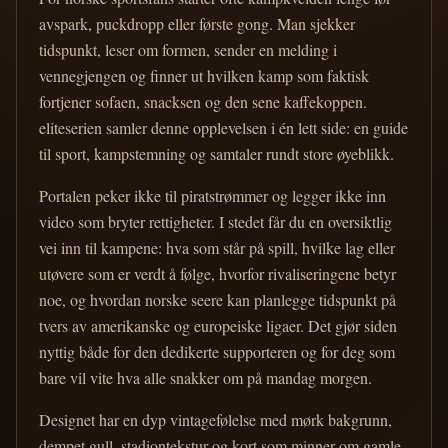
avspark, puckdropp eller første gong. Man sjekker
tidspunkt, leser om formen, sender en melding i
vennegjengen og finner ut hvilken kamp som faktisk
fortjener sofaen, snacksen og den sene kaffekoppen.
eliteserien samler denne opplevelsen i én lett side: en guide
til sport, kampstemning og samtaler rundt store øyeblikk.
Portalen peker ikke til piratstrømmer og legger ikke inn
video som bryter rettigheter. I stedet får du en oversiktlig
vei inn til kampene: hva som står på spill, hvilke lag eller
utøvere som er verdt å følge, hvorfor rivaliseringene betyr
noe, og hvordan norske seere kan planlegge tidspunkt på
tvers av amerikanske og europeiske ligaer. Det gjør siden
nyttig både for den dedikerte supporteren og for deg som
bare vil vite hva alle snakker om på mandag morgen.
Designet har en dyp vintagefølelse med mørk bakgrunn,
dempet gull, stadiontekstur og kort som minner om gamle