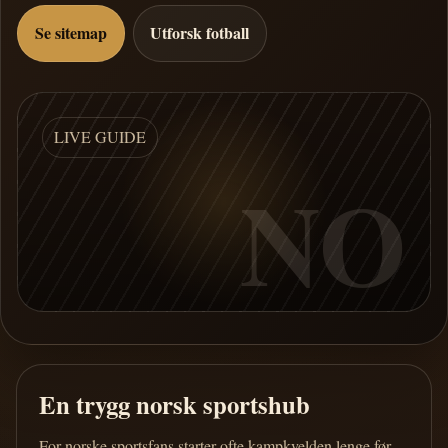
Se sitemap
Utforsk fotball
LIVE GUIDE
NO
En trygg norsk sportshub
For norske sportsfans starter ofte kampkvelden lenge før