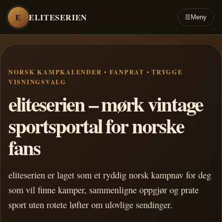
E
ELITESERIEN
☰
Meny
NORSK KAMPKALENDER • FANPRAT • TRYGGE
VISNINGSVALG
eliteserien – mørk vintage
sportsportal for norske
fans
eliteserien er laget som et ryddig norsk kampnav for deg
som vil finne kamper, sammenligne oppgjør og prate
sport uten rotete løfter om ulovlige sendinger.