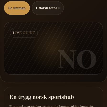
Se sitemap
Utforsk fotball
LIVE GUIDE
NO
En trygg norsk sportshub
For norske sportsfans starter ofte kampkvelden lenge før