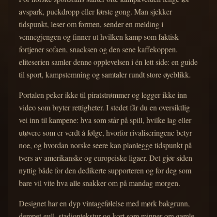
avspark, puckdropp eller første gong. Man sjekker
tidspunkt, leser om formen, sender en melding i
vennegjengen og finner ut hvilken kamp som faktisk
fortjener sofaen, snacksen og den sene kaffekoppen.
eliteserien samler denne opplevelsen i én lett side: en guide
til sport, kampstemning og samtaler rundt store øyeblikk.
Portalen peker ikke til piratstrømmer og legger ikke inn
video som bryter rettigheter. I stedet får du en oversiktlig
vei inn til kampene: hva som står på spill, hvilke lag eller
utøvere som er verdt å følge, hvorfor rivaliseringene betyr
noe, og hvordan norske seere kan planlegge tidspunkt på
tvers av amerikanske og europeiske ligaer. Det gjør siden
nyttig både for den dedikerte supporteren og for deg som
bare vil vite hva alle snakker om på mandag morgen.
Designet har en dyp vintagefølelse med mørk bakgrunn,
dempet gull, stadiontekstur og kort som minner om gamle