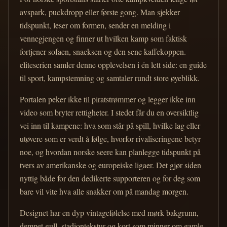
avspark, puckdropp eller første gong. Man sjekker
tidspunkt, leser om formen, sender en melding i
vennegjengen og finner ut hvilken kamp som faktisk
fortjener sofaen, snacksen og den sene kaffekoppen.
eliteserien samler denne opplevelsen i én lett side: en guide
til sport, kampstemning og samtaler rundt store øyeblikk.
Portalen peker ikke til piratstrømmer og legger ikke inn
video som bryter rettigheter. I stedet får du en oversiktlig
vei inn til kampene: hva som står på spill, hvilke lag eller
utøvere som er verdt å følge, hvorfor rivaliseringene betyr
noe, og hvordan norske seere kan planlegge tidspunkt på
tvers av amerikanske og europeiske ligaer. Det gjør siden
nyttig både for den dedikerte supporteren og for deg som
bare vil vite hva alle snakker om på mandag morgen.
Designet har en dyp vintagefølelse med mørk bakgrunn,
dempet gull, stadiontekstur og kort som minner om gamle