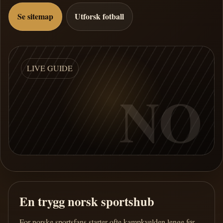
Se sitemap
Utforsk fotball
LIVE GUIDE
NO
En trygg norsk sportshub
For norske sportsfans starter ofte kampkvelden lenge før