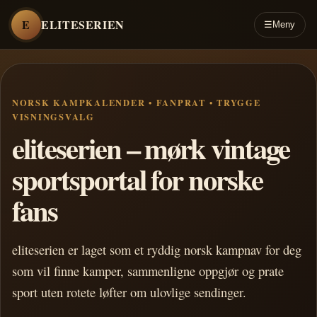
E
ELITESERIEN
☰
Meny
NORSK KAMPKALENDER • FANPRAT • TRYGGE
VISNINGSVALG
eliteserien – mørk vintage
sportsportal for norske
fans
eliteserien er laget som et ryddig norsk kampnav for deg
som vil finne kamper, sammenligne oppgjør og prate
sport uten rotete løfter om ulovlige sendinger.