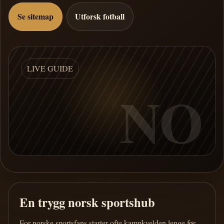
Se sitemap
Utforsk fotball
LIVE GUIDE
NO
En trygg norsk sportshub
For norske sportsfans starter ofte kampkvelden lenge før