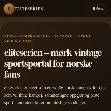
E
ELITESERIEN
☰
Meny
NORSK KAMPKALENDER • FANPRAT • TRYGGE
VISNINGSVALG
eliteserien – mørk vintage
sportsportal for norske
fans
eliteserien er laget som et ryddig norsk kampnav for deg
som vil finne kamper, sammenligne oppgjør og prate
sport uten rotete løfter om ulovlige sendinger.