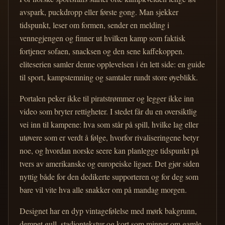
avspark, puckdropp eller første gong. Man sjekker
tidspunkt, leser om formen, sender en melding i
vennegjengen og finner ut hvilken kamp som faktisk
fortjener sofaen, snacksen og den sene kaffekoppen.
eliteserien samler denne opplevelsen i én lett side: en guide
til sport, kampstemning og samtaler rundt store øyeblikk.
Portalen peker ikke til piratstrømmer og legger ikke inn
video som bryter rettigheter. I stedet får du en oversiktlig
vei inn til kampene: hva som står på spill, hvilke lag eller
utøvere som er verdt å følge, hvorfor rivaliseringene betyr
noe, og hvordan norske seere kan planlegge tidspunkt på
tvers av amerikanske og europeiske ligaer. Det gjør siden
nyttig både for den dedikerte supporteren og for deg som
bare vil vite hva alle snakker om på mandag morgen.
Designet har en dyp vintagefølelse med mørk bakgrunn,
dempet gull, stadiontekstur og kort som minner om gamle