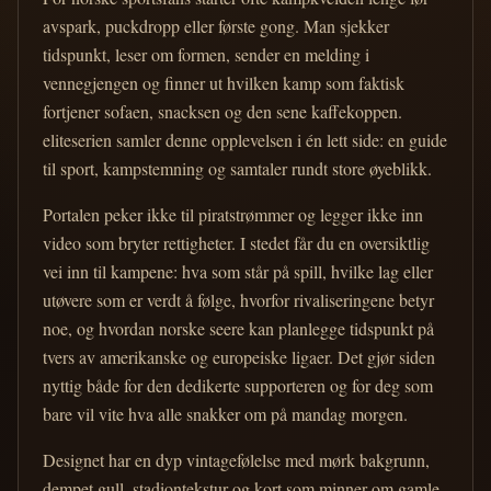
avspark, puckdropp eller første gong. Man sjekker
tidspunkt, leser om formen, sender en melding i
vennegjengen og finner ut hvilken kamp som faktisk
fortjener sofaen, snacksen og den sene kaffekoppen.
eliteserien samler denne opplevelsen i én lett side: en guide
til sport, kampstemning og samtaler rundt store øyeblikk.
Portalen peker ikke til piratstrømmer og legger ikke inn
video som bryter rettigheter. I stedet får du en oversiktlig
vei inn til kampene: hva som står på spill, hvilke lag eller
utøvere som er verdt å følge, hvorfor rivaliseringene betyr
noe, og hvordan norske seere kan planlegge tidspunkt på
tvers av amerikanske og europeiske ligaer. Det gjør siden
nyttig både for den dedikerte supporteren og for deg som
bare vil vite hva alle snakker om på mandag morgen.
Designet har en dyp vintagefølelse med mørk bakgrunn,
dempet gull, stadiontekstur og kort som minner om gamle