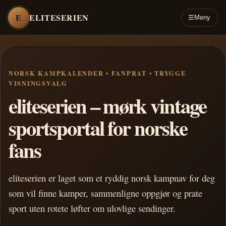
E
ELITESERIEN
☰
Meny
NORSK KAMPKALENDER • FANPRAT • TRYGGE
VISNINGSVALG
eliteserien – mørk vintage
sportsportal for norske
fans
eliteserien er laget som et ryddig norsk kampnav for deg
som vil finne kamper, sammenligne oppgjør og prate
sport uten rotete løfter om ulovlige sendinger.