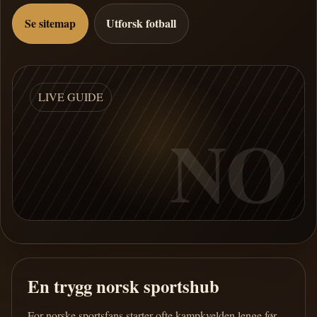
Se sitemap
Utforsk fotball
LIVE GUIDE
NO
En trygg norsk sportshub
For norske sportsfans starter ofte kampkvelden lenge før