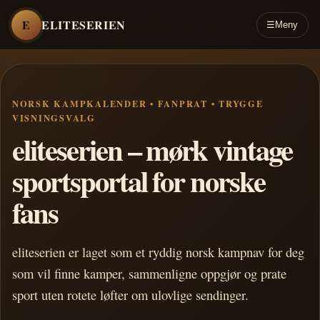
E
ELITESERIEN
☰
Meny
NORSK KAMPKALENDER • FANPRAT • TRYGGE
VISNINGSVALG
eliteserien – mørk vintage
sportsportal for norske
fans
eliteserien er laget som et ryddig norsk kampnav for deg
som vil finne kamper, sammenligne oppgjør og prate
sport uten rotete løfter om ulovlige sendinger.