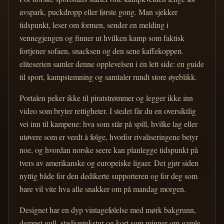
avspark, puckdropp eller første gong. Man sjekker
tidspunkt, leser om formen, sender en melding i
vennegjengen og finner ut hvilken kamp som faktisk
fortjener sofaen, snacksen og den sene kaffekoppen.
eliteserien samler denne opplevelsen i én lett side: en guide
til sport, kampstemning og samtaler rundt store øyeblikk.
Portalen peker ikke til piratstrømmer og legger ikke inn
video som bryter rettigheter. I stedet får du en oversiktlig
vei inn til kampene: hva som står på spill, hvilke lag eller
utøvere som er verdt å følge, hvorfor rivaliseringene betyr
noe, og hvordan norske seere kan planlegge tidspunkt på
tvers av amerikanske og europeiske ligaer. Det gjør siden
nyttig både for den dedikerte supporteren og for deg som
bare vil vite hva alle snakker om på mandag morgen.
Designet har en dyp vintagefølelse med mørk bakgrunn,
dempet gull, stadiontekstur og kort som minner om gamle