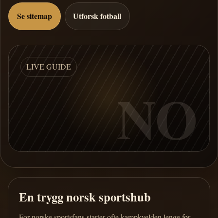
Se sitemap
Utforsk fotball
LIVE GUIDE
NO
En trygg norsk sportshub
For norske sportsfans starter ofte kampkvelden lenge før