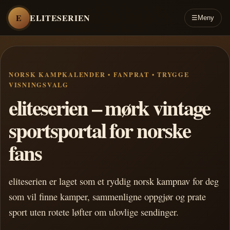
E
ELITESERIEN
☰
Meny
NORSK KAMPKALENDER • FANPRAT • TRYGGE
VISNINGSVALG
eliteserien – mørk vintage
sportsportal for norske
fans
eliteserien er laget som et ryddig norsk kampnav for deg
som vil finne kamper, sammenligne oppgjør og prate
sport uten rotete løfter om ulovlige sendinger.