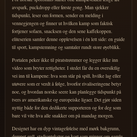
avspark, puckdropp eller første gong. Man sjekker
tidspunkt, leser om formen, sender en melding i
vennegjengen og finner ut hvilken kamp som faktisk
fortjener sofaen, snacksen og den sene kaffekoppen.
eliteserien samler denne opplevelsen i én lett side: en guide
til sport, kampstemning og samtaler rundt store øyeblikk.
Portalen peker ikke til piratstrømmer og legger ikke inn
video som bryter rettigheter. I stedet får du en oversiktlig
vei inn til kampene: hva som står på spill, hvilke lag eller
utøvere som er verdt å følge, hvorfor rivaliseringene betyr
noe, og hvordan norske seere kan planlegge tidspunkt på
tvers av amerikanske og europeiske ligaer. Det gjør siden
nyttig både for den dedikerte supporteren og for deg som
bare vil vite hva alle snakker om på mandag morgen.
Designet har en dyp vintagefølelse med mørk bakgrunn,
dempet gull, stadiontekstur og kort som minner om gamle