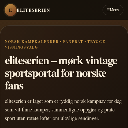
E
ELITESERIEN
☰
Meny
NORSK KAMPKALENDER • FANPRAT • TRYGGE
VISNINGSVALG
eliteserien – mørk vintage
sportsportal for norske
fans
eliteserien er laget som et ryddig norsk kampnav for deg
som vil finne kamper, sammenligne oppgjør og prate
sport uten rotete løfter om ulovlige sendinger.