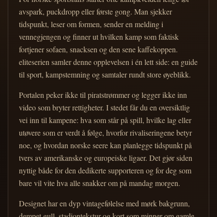
avspark, puckdropp eller første gong. Man sjekker
tidspunkt, leser om formen, sender en melding i
vennegjengen og finner ut hvilken kamp som faktisk
fortjener sofaen, snacksen og den sene kaffekoppen.
eliteserien samler denne opplevelsen i én lett side: en guide
til sport, kampstemning og samtaler rundt store øyeblikk.
Portalen peker ikke til piratstrømmer og legger ikke inn
video som bryter rettigheter. I stedet får du en oversiktlig
vei inn til kampene: hva som står på spill, hvilke lag eller
utøvere som er verdt å følge, hvorfor rivaliseringene betyr
noe, og hvordan norske seere kan planlegge tidspunkt på
tvers av amerikanske og europeiske ligaer. Det gjør siden
nyttig både for den dedikerte supporteren og for deg som
bare vil vite hva alle snakker om på mandag morgen.
Designet har en dyp vintagefølelse med mørk bakgrunn,
dempet gull, stadiontekstur og kort som minner om gamle