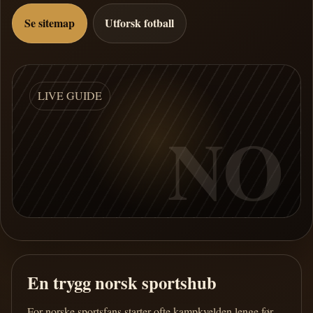
Se sitemap
Utforsk fotball
LIVE GUIDE
NO
En trygg norsk sportshub
For norske sportsfans starter ofte kampkvelden lenge før