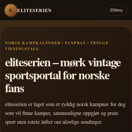
E
ELITESERIEN
☰
Meny
NORSK KAMPKALENDER • FANPRAT • TRYGGE
VISNINGSVALG
eliteserien – mørk vintage
sportsportal for norske
fans
eliteserien er laget som et ryddig norsk kampnav for deg
som vil finne kamper, sammenligne oppgjør og prate
sport uten rotete løfter om ulovlige sendinger.