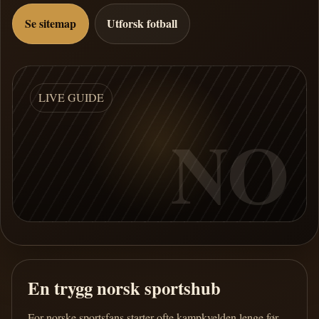
Se sitemap
Utforsk fotball
LIVE GUIDE
NO
En trygg norsk sportshub
For norske sportsfans starter ofte kampkvelden lenge før