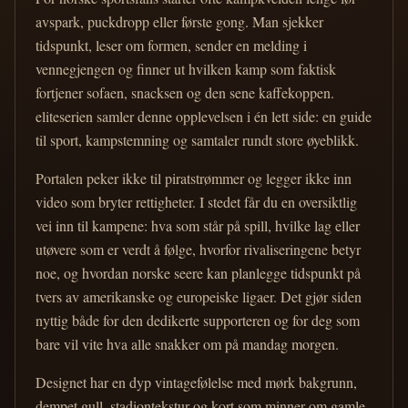
avspark, puckdropp eller første gong. Man sjekker
tidspunkt, leser om formen, sender en melding i
vennegjengen og finner ut hvilken kamp som faktisk
fortjener sofaen, snacksen og den sene kaffekoppen.
eliteserien samler denne opplevelsen i én lett side: en guide
til sport, kampstemning og samtaler rundt store øyeblikk.
Portalen peker ikke til piratstrømmer og legger ikke inn
video som bryter rettigheter. I stedet får du en oversiktlig
vei inn til kampene: hva som står på spill, hvilke lag eller
utøvere som er verdt å følge, hvorfor rivaliseringene betyr
noe, og hvordan norske seere kan planlegge tidspunkt på
tvers av amerikanske og europeiske ligaer. Det gjør siden
nyttig både for den dedikerte supporteren og for deg som
bare vil vite hva alle snakker om på mandag morgen.
Designet har en dyp vintagefølelse med mørk bakgrunn,
dempet gull, stadiontekstur og kort som minner om gamle