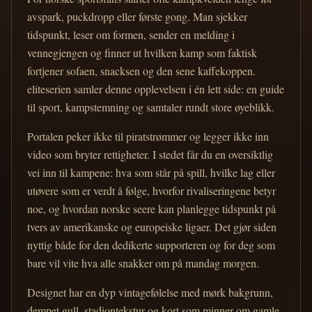
avspark, puckdropp eller første gong. Man sjekker
tidspunkt, leser om formen, sender en melding i
vennegjengen og finner ut hvilken kamp som faktisk
fortjener sofaen, snacksen og den sene kaffekoppen.
eliteserien samler denne opplevelsen i én lett side: en guide
til sport, kampstemning og samtaler rundt store øyeblikk.
Portalen peker ikke til piratstrømmer og legger ikke inn
video som bryter rettigheter. I stedet får du en oversiktlig
vei inn til kampene: hva som står på spill, hvilke lag eller
utøvere som er verdt å følge, hvorfor rivaliseringene betyr
noe, og hvordan norske seere kan planlegge tidspunkt på
tvers av amerikanske og europeiske ligaer. Det gjør siden
nyttig både for den dedikerte supporteren og for deg som
bare vil vite hva alle snakker om på mandag morgen.
Designet har en dyp vintagefølelse med mørk bakgrunn,
dempet gull, stadiontekstur og kort som minner om gamle