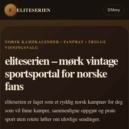
E
ELITESERIEN
☰
Meny
NORSK KAMPKALENDER • FANPRAT • TRYGGE
VISNINGSVALG
eliteserien – mørk vintage
sportsportal for norske
fans
eliteserien er laget som et ryddig norsk kampnav for deg
som vil finne kamper, sammenligne oppgjør og prate
sport uten rotete løfter om ulovlige sendinger.