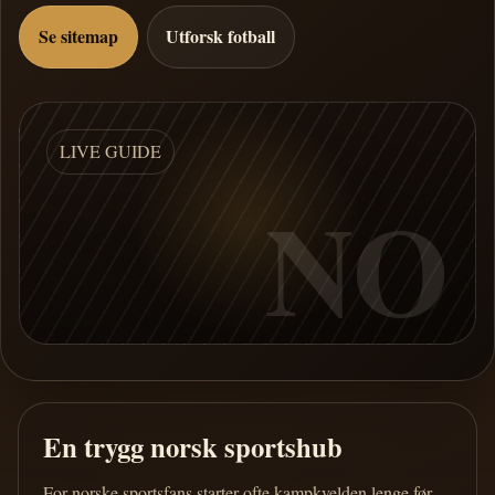
Se sitemap
Utforsk fotball
LIVE GUIDE
NO
En trygg norsk sportshub
For norske sportsfans starter ofte kampkvelden lenge før