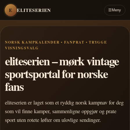
E
ELITESERIEN
☰
Meny
NORSK KAMPKALENDER • FANPRAT • TRYGGE
VISNINGSVALG
eliteserien – mørk vintage
sportsportal for norske
fans
eliteserien er laget som et ryddig norsk kampnav for deg
som vil finne kamper, sammenligne oppgjør og prate
sport uten rotete løfter om ulovlige sendinger.