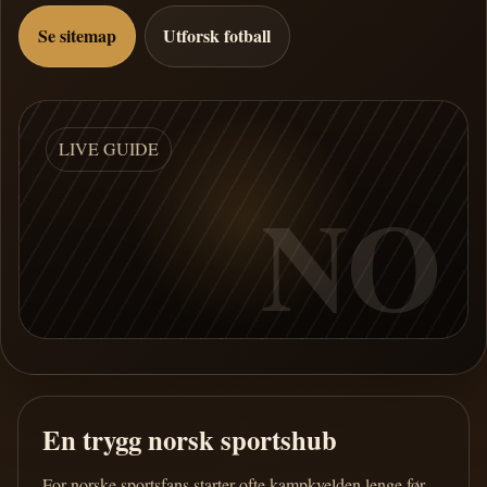
Se sitemap
Utforsk fotball
LIVE GUIDE
NO
En trygg norsk sportshub
For norske sportsfans starter ofte kampkvelden lenge før