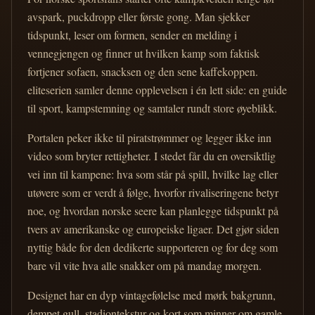
avspark, puckdropp eller første gong. Man sjekker
tidspunkt, leser om formen, sender en melding i
vennegjengen og finner ut hvilken kamp som faktisk
fortjener sofaen, snacksen og den sene kaffekoppen.
eliteserien samler denne opplevelsen i én lett side: en guide
til sport, kampstemning og samtaler rundt store øyeblikk.
Portalen peker ikke til piratstrømmer og legger ikke inn
video som bryter rettigheter. I stedet får du en oversiktlig
vei inn til kampene: hva som står på spill, hvilke lag eller
utøvere som er verdt å følge, hvorfor rivaliseringene betyr
noe, og hvordan norske seere kan planlegge tidspunkt på
tvers av amerikanske og europeiske ligaer. Det gjør siden
nyttig både for den dedikerte supporteren og for deg som
bare vil vite hva alle snakker om på mandag morgen.
Designet har en dyp vintagefølelse med mørk bakgrunn,
dempet gull, stadiontekstur og kort som minner om gamle