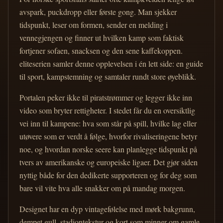
avspark, puckdropp eller første gong. Man sjekker
tidspunkt, leser om formen, sender en melding i
vennegjengen og finner ut hvilken kamp som faktisk
fortjener sofaen, snacksen og den sene kaffekoppen.
eliteserien samler denne opplevelsen i én lett side: en guide
til sport, kampstemning og samtaler rundt store øyeblikk.
Portalen peker ikke til piratstrømmer og legger ikke inn
video som bryter rettigheter. I stedet får du en oversiktlig
vei inn til kampene: hva som står på spill, hvilke lag eller
utøvere som er verdt å følge, hvorfor rivaliseringene betyr
noe, og hvordan norske seere kan planlegge tidspunkt på
tvers av amerikanske og europeiske ligaer. Det gjør siden
nyttig både for den dedikerte supporteren og for deg som
bare vil vite hva alle snakker om på mandag morgen.
Designet har en dyp vintagefølelse med mørk bakgrunn,
dempet gull, stadiontekstur og kort som minner om gamle