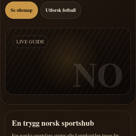
Se sitemap
Utforsk fotball
LIVE GUIDE
NO
En trygg norsk sportshub
For norske sportsfans starter ofte kampkvelden lenge før