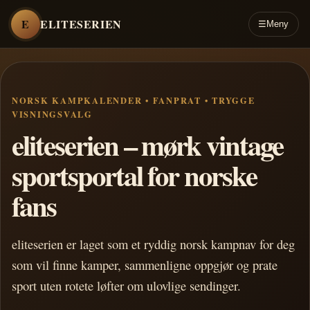
E
ELITESERIEN
☰
Meny
NORSK KAMPKALENDER • FANPRAT • TRYGGE
VISNINGSVALG
eliteserien – mørk vintage
sportsportal for norske
fans
eliteserien er laget som et ryddig norsk kampnav for deg
som vil finne kamper, sammenligne oppgjør og prate
sport uten rotete løfter om ulovlige sendinger.