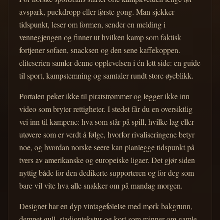
avspark, puckdropp eller første gong. Man sjekker
tidspunkt, leser om formen, sender en melding i
vennegjengen og finner ut hvilken kamp som faktisk
fortjener sofaen, snacksen og den sene kaffekoppen.
eliteserien samler denne opplevelsen i én lett side: en guide
til sport, kampstemning og samtaler rundt store øyeblikk.
Portalen peker ikke til piratstrømmer og legger ikke inn
video som bryter rettigheter. I stedet får du en oversiktlig
vei inn til kampene: hva som står på spill, hvilke lag eller
utøvere som er verdt å følge, hvorfor rivaliseringene betyr
noe, og hvordan norske seere kan planlegge tidspunkt på
tvers av amerikanske og europeiske ligaer. Det gjør siden
nyttig både for den dedikerte supporteren og for deg som
bare vil vite hva alle snakker om på mandag morgen.
Designet har en dyp vintagefølelse med mørk bakgrunn,
dempet gull, stadiontekstur og kort som minner om gamle