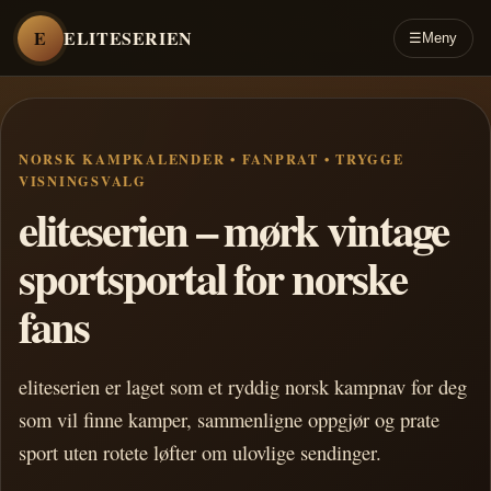
E
ELITESERIEN
☰
Meny
NORSK KAMPKALENDER • FANPRAT • TRYGGE
VISNINGSVALG
eliteserien – mørk vintage
sportsportal for norske
fans
eliteserien er laget som et ryddig norsk kampnav for deg
som vil finne kamper, sammenligne oppgjør og prate
sport uten rotete løfter om ulovlige sendinger.