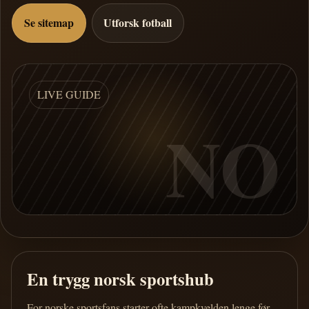
Se sitemap
Utforsk fotball
LIVE GUIDE
NO
En trygg norsk sportshub
For norske sportsfans starter ofte kampkvelden lenge før