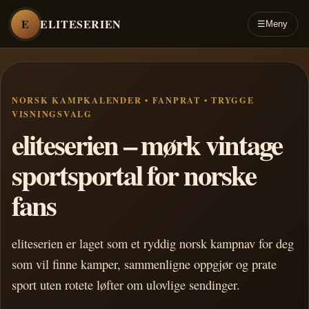
E
ELITESERIEN
☰
Meny
NORSK KAMPKALENDER • FANPRAT • TRYGGE
VISNINGSVALG
eliteserien – mørk vintage
sportsportal for norske
fans
eliteserien er laget som et ryddig norsk kampnav for deg
som vil finne kamper, sammenligne oppgjør og prate
sport uten rotete løfter om ulovlige sendinger.