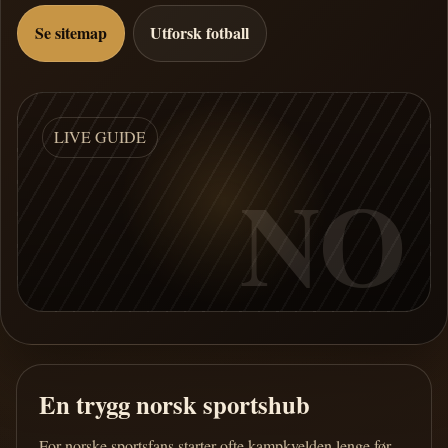
Se sitemap
Utforsk fotball
LIVE GUIDE
NO
En trygg norsk sportshub
For norske sportsfans starter ofte kampkvelden lenge før