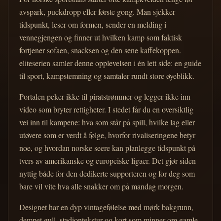
avspark, puckdropp eller første gong. Man sjekker
tidspunkt, leser om formen, sender en melding i
vennegjengen og finner ut hvilken kamp som faktisk
fortjener sofaen, snacksen og den sene kaffekoppen.
eliteserien samler denne opplevelsen i én lett side: en guide
til sport, kampstemning og samtaler rundt store øyeblikk.
Portalen peker ikke til piratstrømmer og legger ikke inn
video som bryter rettigheter. I stedet får du en oversiktlig
vei inn til kampene: hva som står på spill, hvilke lag eller
utøvere som er verdt å følge, hvorfor rivaliseringene betyr
noe, og hvordan norske seere kan planlegge tidspunkt på
tvers av amerikanske og europeiske ligaer. Det gjør siden
nyttig både for den dedikerte supporteren og for deg som
bare vil vite hva alle snakker om på mandag morgen.
Designet har en dyp vintagefølelse med mørk bakgrunn,
dempet gull, stadiontekstur og kort som minner om gamle