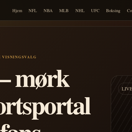
Hjem
NFL
NBA
MLB
NHL
UFC
Boksing
Co
E VISNINGSVALG
n – mørk
LIV
ortsportal
 fans