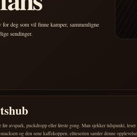
av for deg som vil finne kamper, sammenligne
vlige sendinger.
rtshub
e før avspark, puckdropp eller første gong. Man sjekker tidspunkt, les
 snacksen og den sene kaffekoppen. eliteserien samler denne opplevelsen