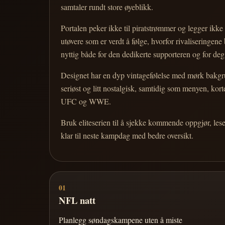
samtaler rundt store øyeblikk.
Portalen peker ikke til piratstrømmer og legger ikke i
utøvere som er verdt å følge, hvorfor rivaliseringen
nyttig både for den dedikerte supporteren og for d
Designet har en dyp vintagefølelse med mørk bakgrun
seriøst og litt nostalgisk, samtidig som menyen, k
UFC og WWE.
Bruk eliteserien til å sjekke kommende oppgjør, les
klar til neste kampdag med bedre oversikt.
01
NFL natt
Planlegg søndagskampene uten å miste