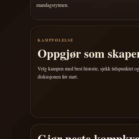
mandagsrytmen.
KAMPFØLELSE
Oppgjør som skaper
Velg kampen med best historie, sjekk tidspunktet og
diskusjonen før start.
Gjør neste kampkve