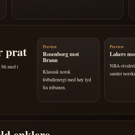
 prat
Preview
Preview
Rosenborg mot
Lakers mot
Brann
NBA-rivaleri 
 bli med i
Klassisk norsk
samler norske
fotballenergi med høy lyd
fra tribunen.
ld enklere