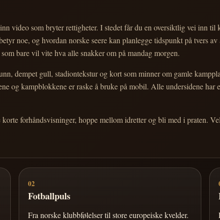
nn video som bryter rettigheter. I stedet får du en oversiktlig vei inn til
e betyr noe, og hvordan norske seere kan planlegge tidspunkt på tvers av
eg som bare vil vite hva alle snakker om på mandag morgen.
n, dempet gull, stadiontekstur og kort som minner om gamle kampplakate
ortene og kampblokkene er raske å bruke på mobil. Alle undersidene har
e korte forhåndsvisninger, hoppe mellom idretter og bli med i praten. 
02
Fotballpuls
Fra norske klubbfølelser til store europeiske kvelder.