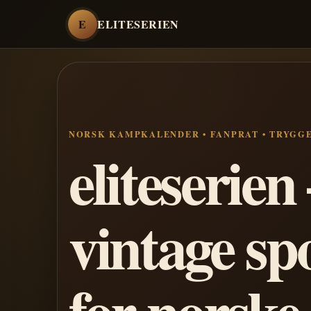
E
ELITESERIEN
NORSK KAMPKALENDER • FANPRAT • TRYGG
eliteserie
vintage sp
for norske