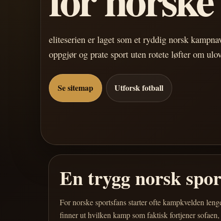
eliteserien er laget som et ryddig norsk kampn
oppgjør og prate sport uten rotete løfter om ulo
Se sitemap
Utforsk fotball
En trygg norsk spo
For norske sportsfans starter ofte kampkvelden leng
finner ut hvilken kamp som faktisk fortjener sofaen,