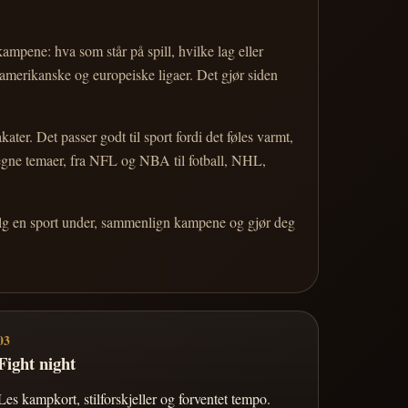
 kampene: hva som står på spill, hvilke lag eller
 amerikanske og europeiske ligaer. Det gjør siden
r. Det passer godt til sport fordi det føles varmt,
 egne temaer, fra NFL og NBA til fotball, NHL,
Velg en sport under, sammenlign kampene og gjør deg
03
Fight night
Les kampkort, stilforskjeller og forventet tempo.