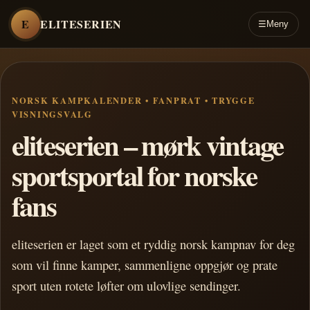
E
ELITESERIEN
☰
Meny
NORSK KAMPKALENDER • FANPRAT • TRYGGE
VISNINGSVALG
eliteserien – mørk vintage
sportsportal for norske
fans
eliteserien er laget som et ryddig norsk kampnav for deg
som vil finne kamper, sammenligne oppgjør og prate
sport uten rotete løfter om ulovlige sendinger.