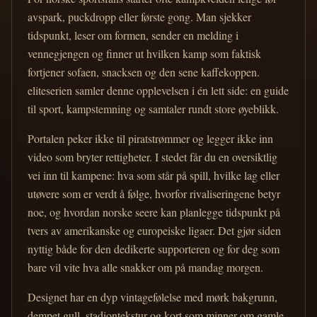
avspark, puckdropp eller første gong. Man sjekker
tidspunkt, leser om formen, sender en melding i
vennegjengen og finner ut hvilken kamp som faktisk
fortjener sofaen, snacksen og den sene kaffekoppen.
eliteserien samler denne opplevelsen i én lett side: en guide
til sport, kampstemning og samtaler rundt store øyeblikk.
Portalen peker ikke til piratstrømmer og legger ikke inn
video som bryter rettigheter. I stedet får du en oversiktlig
vei inn til kampene: hva som står på spill, hvilke lag eller
utøvere som er verdt å følge, hvorfor rivaliseringene betyr
noe, og hvordan norske seere kan planlegge tidspunkt på
tvers av amerikanske og europeiske ligaer. Det gjør siden
nyttig både for den dedikerte supporteren og for deg som
bare vil vite hva alle snakker om på mandag morgen.
Designet har en dyp vintagefølelse med mørk bakgrunn,
dempet gull, stadiontekstur og kort som minner om gamle