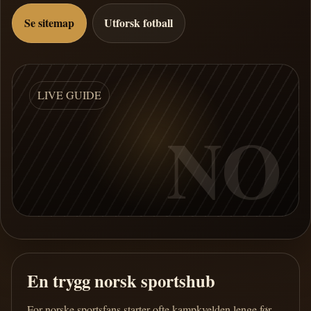
Se sitemap
Utforsk fotball
LIVE GUIDE
NO
En trygg norsk sportshub
For norske sportsfans starter ofte kampkvelden lenge før