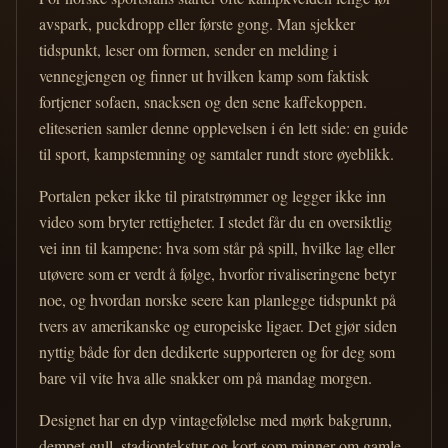
avspark, puckdropp eller første gong. Man sjekker
tidspunkt, leser om formen, sender en melding i
vennegjengen og finner ut hvilken kamp som faktisk
fortjener sofaen, snacksen og den sene kaffekoppen.
eliteserien samler denne opplevelsen i én lett side: en guide
til sport, kampstemning og samtaler rundt store øyeblikk.
Portalen peker ikke til piratstrømmer og legger ikke inn
video som bryter rettigheter. I stedet får du en oversiktlig
vei inn til kampene: hva som står på spill, hvilke lag eller
utøvere som er verdt å følge, hvorfor rivaliseringene betyr
noe, og hvordan norske seere kan planlegge tidspunkt på
tvers av amerikanske og europeiske ligaer. Det gjør siden
nyttig både for den dedikerte supporteren og for deg som
bare vil vite hva alle snakker om på mandag morgen.
Designet har en dyp vintagefølelse med mørk bakgrunn,
dempet gull, stadiontekstur og kort som minner om gamle