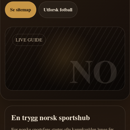
Se sitemap
Utforsk fotball
LIVE GUIDE
NO
En trygg norsk sportshub
For norske sportsfans starter ofte kampkvelden lenge før