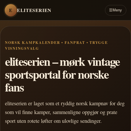
E
ELITESERIEN
☰
Meny
NORSK KAMPKALENDER • FANPRAT • TRYGGE
VISNINGSVALG
eliteserien – mørk vintage
sportsportal for norske
fans
eliteserien er laget som et ryddig norsk kampnav for deg
som vil finne kamper, sammenligne oppgjør og prate
sport uten rotete løfter om ulovlige sendinger.