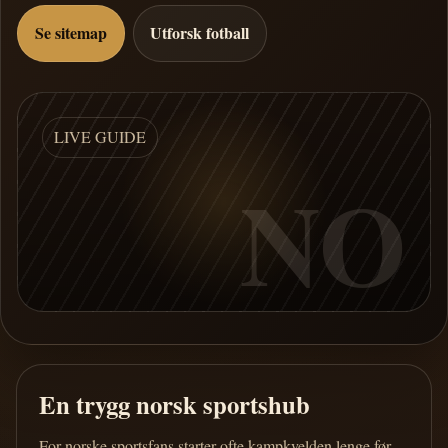
Se sitemap
Utforsk fotball
LIVE GUIDE
NO
En trygg norsk sportshub
For norske sportsfans starter ofte kampkvelden lenge før