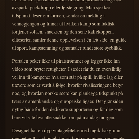
avspark, puckdropp eller første gong. Man sjekker
tidspunkt, leser om formen, sender en melding i
vennegjengen og finner ut hvilken kamp som faktisk
fortjener sofaen, snacksen og den sene kaffekoppen.
eliteserien samler denne opplevelsen i én lett side: en guide
til sport, kampstemning og samtaler rundt store øyeblikk.
Portalen peker ikke til piratstrømmer og legger ikke inn
video som bryter rettigheter. I stedet får du en oversiktlig
vei inn til kampene: hva som står på spill, hvilke lag eller
utøvere som er verdt å følge, hvorfor rivaliseringene betyr
noe, og hvordan norske seere kan planlegge tidspunkt på
tvers av amerikanske og europeiske ligaer. Det gjør siden
nyttig både for den dedikerte supporteren og for deg som
bare vil vite hva alle snakker om på mandag morgen.
Designet har en dyp vintagefølelse med mørk bakgrunn,
dempet gull, stadiontekstur og kort som minner om gamle