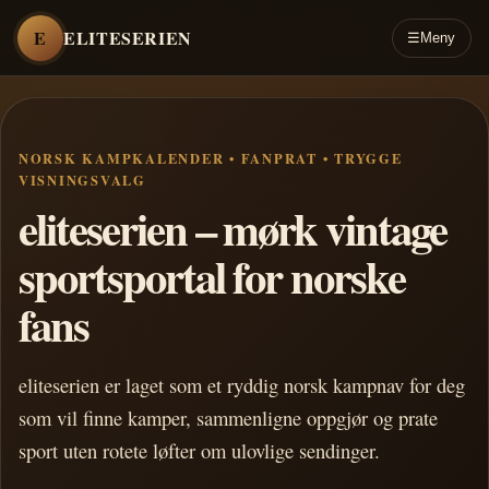
E
ELITESERIEN
☰
Meny
NORSK KAMPKALENDER • FANPRAT • TRYGGE
VISNINGSVALG
eliteserien – mørk vintage
sportsportal for norske
fans
eliteserien er laget som et ryddig norsk kampnav for deg
som vil finne kamper, sammenligne oppgjør og prate
sport uten rotete løfter om ulovlige sendinger.