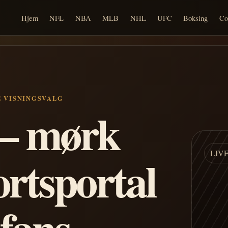
Hjem
NFL
NBA
MLB
NHL
UFC
Boksing
Co
E VISNINGSVALG
n – mørk
LIV
ortsportal
 fans