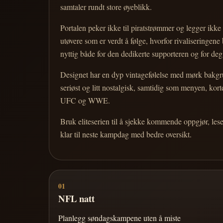
samtaler rundt store øyeblikk.
Portalen peker ikke til piratstrømmer og legger ikke i
utøvere som er verdt å følge, hvorfor rivaliseringen
nyttig både for den dedikerte supporteren og for d
Designet har en dyp vintagefølelse med mørk bakgrun
seriøst og litt nostalgisk, samtidig som menyen, k
UFC og WWE.
Bruk eliteserien til å sjekke kommende oppgjør, les
klar til neste kampdag med bedre oversikt.
01
NFL natt
Planlegg søndagskampene uten å miste