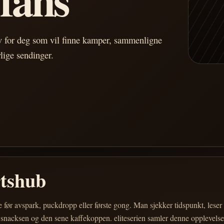
av for deg som vil finne kamper, sammenligne
vlige sendinger.
rtshub
e før avspark, puckdropp eller første gong. Man sjekker tidspunkt, les
 snacksen og den sene kaffekoppen. eliteserien samler denne opplevelsen