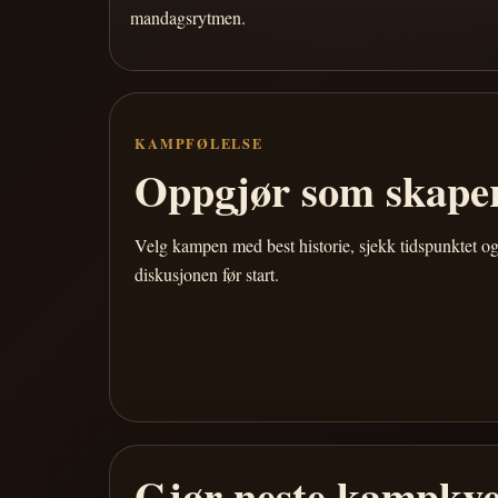
mandagsrytmen.
KAMPFØLELSE
Oppgjør som skaper
Velg kampen med best historie, sjekk tidspunktet og
diskusjonen før start.
Gjør neste kampkve