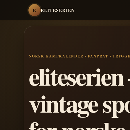
E
ELITESERIEN
NORSK KAMPKALENDER • FANPRAT • TRYGG
eliteserie
vintage sp
for norske