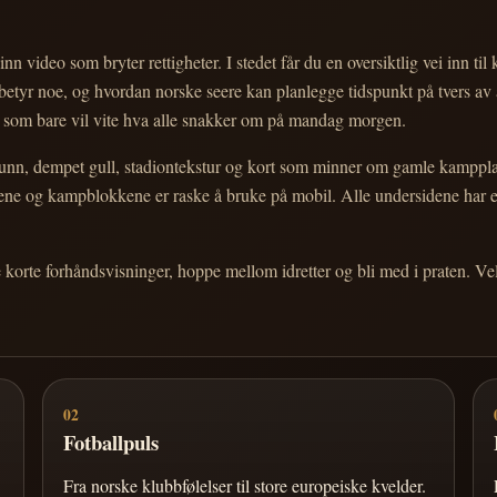
nn video som bryter rettigheter. I stedet får du en oversiktlig vei inn til
e betyr noe, og hvordan norske seere kan planlegge tidspunkt på tvers av
eg som bare vil vite hva alle snakker om på mandag morgen.
n, dempet gull, stadiontekstur og kort som minner om gamle kampplakate
ortene og kampblokkene er raske å bruke på mobil. Alle undersidene har
e korte forhåndsvisninger, hoppe mellom idretter og bli med i praten. 
02
Fotballpuls
Fra norske klubbfølelser til store europeiske kvelder.