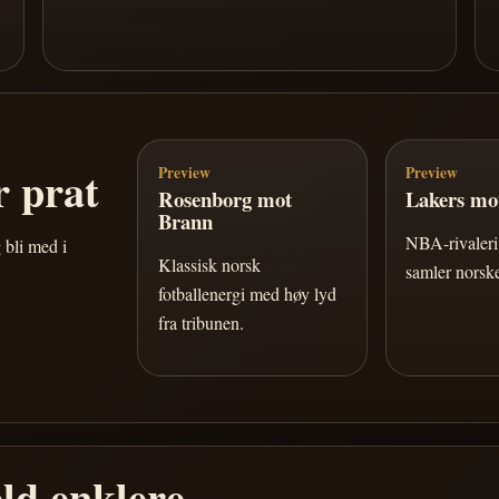
 prat
Preview
Preview
Rosenborg mot
Lakers mot
Brann
NBA-rivaleri 
 bli med i
Klassisk norsk
samler norske
fotballenergi med høy lyd
fra tribunen.
ld enklere