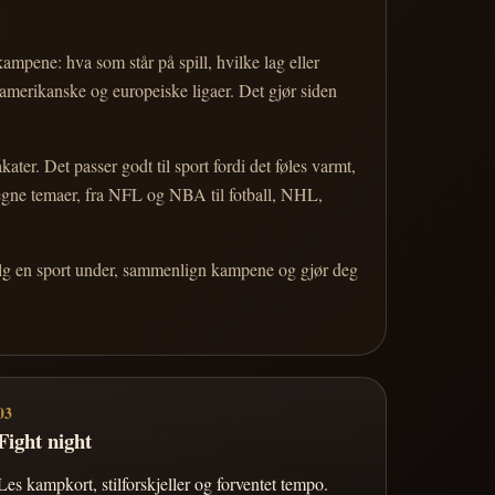
 kampene: hva som står på spill, hvilke lag eller
 amerikanske og europeiske ligaer. Det gjør siden
r. Det passer godt til sport fordi det føles varmt,
 egne temaer, fra NFL og NBA til fotball, NHL,
Velg en sport under, sammenlign kampene og gjør deg
03
Fight night
Les kampkort, stilforskjeller og forventet tempo.