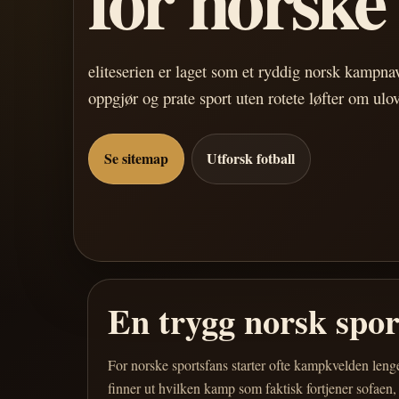
eliteserien er laget som et ryddig norsk kampn
oppgjør og prate sport uten rotete løfter om ulo
Se sitemap
Utforsk fotball
En trygg norsk spo
For norske sportsfans starter ofte kampkvelden leng
finner ut hvilken kamp som faktisk fortjener sofaen,