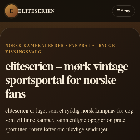
E
ELITESERIEN
☰
Meny
NORSK KAMPKALENDER • FANPRAT • TRYGGE
VISNINGSVALG
eliteserien – mørk vintage
sportsportal for norske
fans
eliteserien er laget som et ryddig norsk kampnav for deg
som vil finne kamper, sammenligne oppgjør og prate
sport uten rotete løfter om ulovlige sendinger.