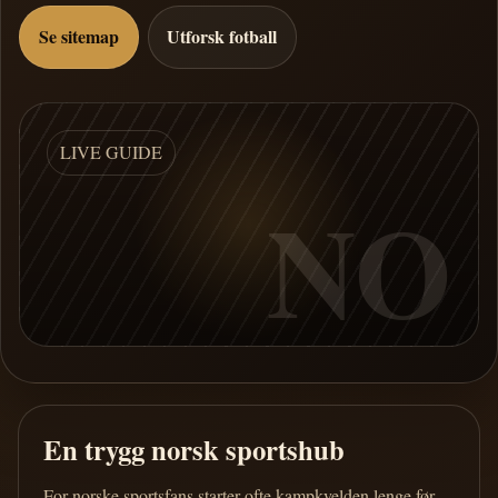
Se sitemap
Utforsk fotball
LIVE GUIDE
NO
En trygg norsk sportshub
For norske sportsfans starter ofte kampkvelden lenge før