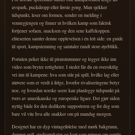
avspark, puckdropp eller første gong. Man sjekker
tidspunkt, leser om formen, sender en melding i
vennegjengen og finner ut hvilken kamp som faktisk
fortjener sofaen, snacksen og den sene kaffekoppen.
eliteserien samler denne opplevelsen i én lett side: en guide
til sport, kampstemning og samtaler rundt store øyeblikk.
Portalen peker ikke til piratstrømmer og legger ikke inn
video som bryter rettigheter. I stedet får du en oversiktlig
vei inn til kampene: hva som står på spill, hvilke lag eller
utøvere som er verdt å følge, hvorfor rivaliseringene betyr
noe, og hvordan norske seere kan planlegge tidspunkt på
tvers av amerikanske og europeiske ligaer. Det gjør siden
nyttig både for den dedikerte supporteren og for deg som
bare vil vite hva alle snakker om på mandag morgen.
Designet har en dyp vintagefølelse med mørk bakgrunn,
dempet gull, stadiontekstur og kort som minner om gamle