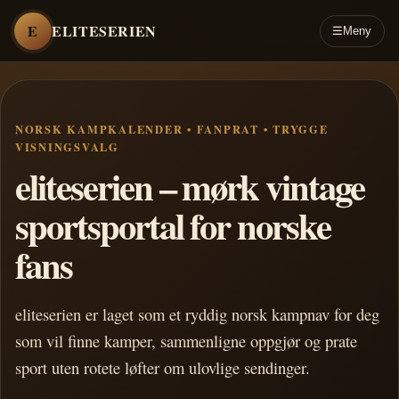
E
ELITESERIEN
☰
Meny
NORSK KAMPKALENDER • FANPRAT • TRYGGE
VISNINGSVALG
eliteserien – mørk vintage
sportsportal for norske
fans
eliteserien er laget som et ryddig norsk kampnav for deg
som vil finne kamper, sammenligne oppgjør og prate
sport uten rotete løfter om ulovlige sendinger.