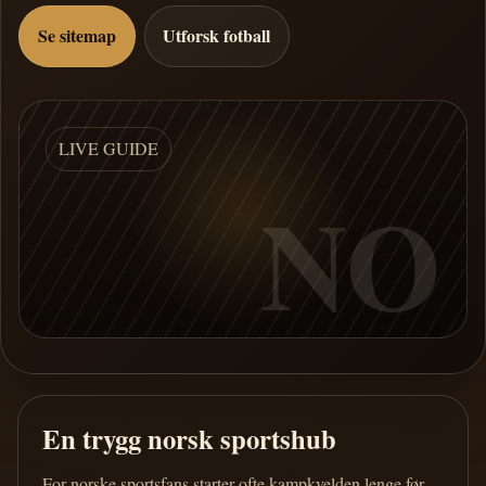
Se sitemap
Utforsk fotball
LIVE GUIDE
NO
En trygg norsk sportshub
For norske sportsfans starter ofte kampkvelden lenge før