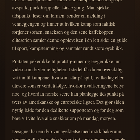
avspark, puckdropp eller første gong. Man sjekker
tidspunkt, leser om formen, sender en melding i
vennegjengen og finner ut hvilken kamp som faktisk
fortjener sofaen, snacksen og den sene kaffekoppen.
eliteserien samler denne opplevelsen i én lett side: en guide
til sport, kampstemning og samtaler rundt store øyeblikk.
Portalen peker ikke til piratstrømmer og legger ikke inn
video som bryter rettigheter. I stedet får du en oversiktlig
vei inn til kampene: hva som står på spill, hvilke lag eller
utøvere som er verdt å følge, hvorfor rivaliseringene betyr
noe, og hvordan norske seere kan planlegge tidspunkt på
tvers av amerikanske og europeiske ligaer. Det gjør siden
nyttig både for den dedikerte supporteren og for deg som
bare vil vite hva alle snakker om på mandag morgen.
Designet har en dyp vintagefølelse med mørk bakgrunn,
dempet gull, stadiontekstur og kort som minner om gamle