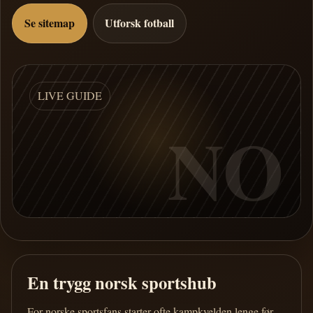
Se sitemap
Utforsk fotball
LIVE GUIDE
NO
En trygg norsk sportshub
For norske sportsfans starter ofte kampkvelden lenge før