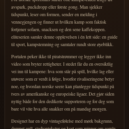
avspark, puckdropp eller første gong. Man sjekker
tidspunkt, leser om formen, sender en melding i
vennegjengen og finner ut hvilken kamp som faktisk
fortjener sofaen, snacksen og den sene kaffekoppen.
eliteserien samler denne opplevelsen i én lett side: en guide
til sport, kampstemning og samtaler rundt store øyeblikk.
Portalen peker ikke til piratstrømmer og legger ikke inn
video som bryter rettigheter. I stedet får du en oversiktlig
vei inn til kampene: hva som står på spill, hvilke lag eller
utøvere som er verdt å følge, hvorfor rivaliseringene betyr
noe, og hvordan norske seere kan planlegge tidspunkt på
tvers av amerikanske og europeiske ligaer. Det gjør siden
nyttig både for den dedikerte supporteren og for deg som
bare vil vite hva alle snakker om på mandag morgen.
Designet har en dyp vintagefølelse med mørk bakgrunn,
dempet gull, stadiontekstur og kort som minner om gamle