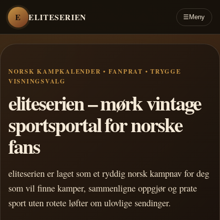
E
ELITESERIEN
☰
Meny
NORSK KAMPKALENDER • FANPRAT • TRYGGE
VISNINGSVALG
eliteserien – mørk vintage
sportsportal for norske
fans
eliteserien er laget som et ryddig norsk kampnav for deg
som vil finne kamper, sammenligne oppgjør og prate
sport uten rotete løfter om ulovlige sendinger.