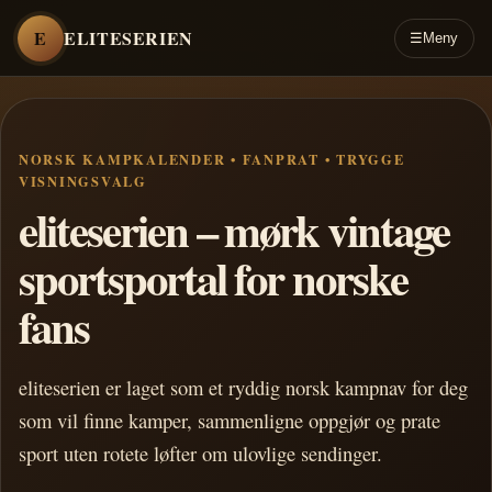
E
ELITESERIEN
☰
Meny
NORSK KAMPKALENDER • FANPRAT • TRYGGE
VISNINGSVALG
eliteserien – mørk vintage
sportsportal for norske
fans
eliteserien er laget som et ryddig norsk kampnav for deg
som vil finne kamper, sammenligne oppgjør og prate
sport uten rotete løfter om ulovlige sendinger.