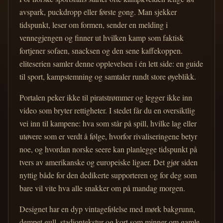
avspark, puckdropp eller første gong. Man sjekker
tidspunkt, leser om formen, sender en melding i
vennegjengen og finner ut hvilken kamp som faktisk
fortjener sofaen, snacksen og den sene kaffekoppen.
eliteserien samler denne opplevelsen i én lett side: en guide
til sport, kampstemning og samtaler rundt store øyeblikk.
Portalen peker ikke til piratstrømmer og legger ikke inn
video som bryter rettigheter. I stedet får du en oversiktlig
vei inn til kampene: hva som står på spill, hvilke lag eller
utøvere som er verdt å følge, hvorfor rivaliseringene betyr
noe, og hvordan norske seere kan planlegge tidspunkt på
tvers av amerikanske og europeiske ligaer. Det gjør siden
nyttig både for den dedikerte supporteren og for deg som
bare vil vite hva alle snakker om på mandag morgen.
Designet har en dyp vintagefølelse med mørk bakgrunn,
dempet gull, stadiontekstur og kort som minner om gamle