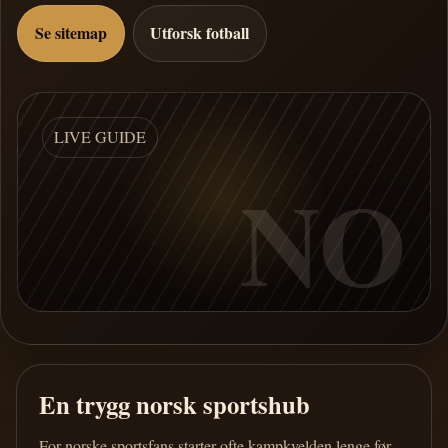
Se sitemap
Utforsk fotball
LIVE GUIDE
NO
En trygg norsk sportshub
For norske sportsfans starter ofte kampkvelden lenge før