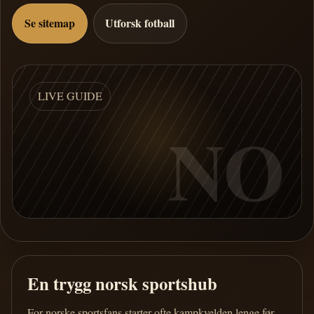
Se sitemap
Utforsk fotball
LIVE GUIDE
NO
En trygg norsk sportshub
For norske sportsfans starter ofte kampkvelden lenge før