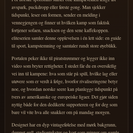
avspark, puckdropp eller første gong. Man sjekker
tidspunkt, leser om formen, sender en melding i
vennegjengen og finner ut hvilken kamp som faktisk
fortjener sofaen, snacksen og den sene kaffekoppen.
eliteserien samler denne opplevelsen i én lett side: en guide
til sport, kampstemning og samtaler rundt store øyeblikk.
Portalen peker ikke til piratstrømmer og legger ikke inn
video som bryter rettigheter. I stedet får du en oversiktlig
vei inn til kampene: hva som står på spill, hvilke lag eller
utøvere som er verdt å følge, hvorfor rivaliseringene betyr
noe, og hvordan norske seere kan planlegge tidspunkt på
tvers av amerikanske og europeiske ligaer. Det gjør siden
nyttig både for den dedikerte supporteren og for deg som
bare vil vite hva alle snakker om på mandag morgen.
Designet har en dyp vintagefølelse med mørk bakgrunn,
dempet gull, stadiontekstur og kort som minner om gamle