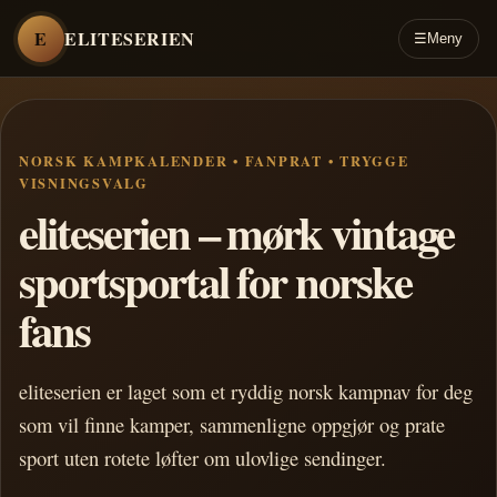
E
ELITESERIEN
☰
Meny
NORSK KAMPKALENDER • FANPRAT • TRYGGE
VISNINGSVALG
eliteserien – mørk vintage
sportsportal for norske
fans
eliteserien er laget som et ryddig norsk kampnav for deg
som vil finne kamper, sammenligne oppgjør og prate
sport uten rotete løfter om ulovlige sendinger.