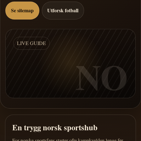
Se sitemap
Utforsk fotball
LIVE GUIDE
NO
En trygg norsk sportshub
For norske sportsfans starter ofte kampkvelden lenge før