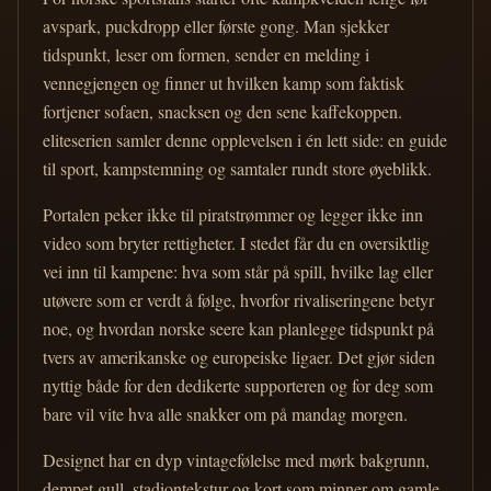
avspark, puckdropp eller første gong. Man sjekker
tidspunkt, leser om formen, sender en melding i
vennegjengen og finner ut hvilken kamp som faktisk
fortjener sofaen, snacksen og den sene kaffekoppen.
eliteserien samler denne opplevelsen i én lett side: en guide
til sport, kampstemning og samtaler rundt store øyeblikk.
Portalen peker ikke til piratstrømmer og legger ikke inn
video som bryter rettigheter. I stedet får du en oversiktlig
vei inn til kampene: hva som står på spill, hvilke lag eller
utøvere som er verdt å følge, hvorfor rivaliseringene betyr
noe, og hvordan norske seere kan planlegge tidspunkt på
tvers av amerikanske og europeiske ligaer. Det gjør siden
nyttig både for den dedikerte supporteren og for deg som
bare vil vite hva alle snakker om på mandag morgen.
Designet har en dyp vintagefølelse med mørk bakgrunn,
dempet gull, stadiontekstur og kort som minner om gamle