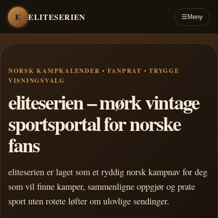
E
ELITESERIEN
☰
Meny
NORSK KAMPKALENDER • FANPRAT • TRYGGE
VISNINGSVALG
eliteserien – mørk vintage
sportsportal for norske
fans
eliteserien er laget som et ryddig norsk kampnav for deg
som vil finne kamper, sammenligne oppgjør og prate
sport uten rotete løfter om ulovlige sendinger.