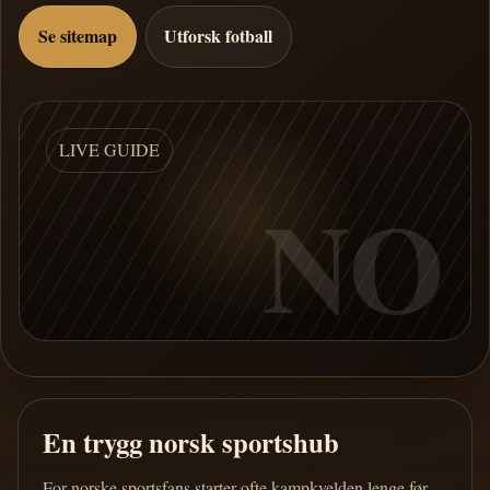
Se sitemap
Utforsk fotball
LIVE GUIDE
NO
En trygg norsk sportshub
For norske sportsfans starter ofte kampkvelden lenge før