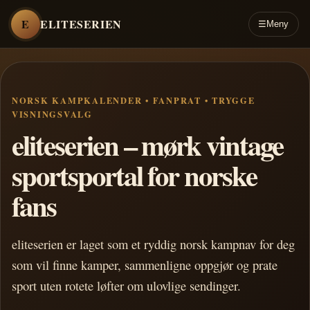
E
ELITESERIEN
☰
Meny
NORSK KAMPKALENDER • FANPRAT • TRYGGE
VISNINGSVALG
eliteserien – mørk vintage
sportsportal for norske
fans
eliteserien er laget som et ryddig norsk kampnav for deg
som vil finne kamper, sammenligne oppgjør og prate
sport uten rotete løfter om ulovlige sendinger.