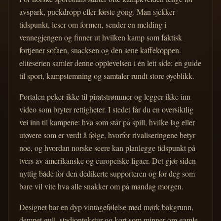
avspark, puckdropp eller første gong. Man sjekker
tidspunkt, leser om formen, sender en melding i
vennegjengen og finner ut hvilken kamp som faktisk
fortjener sofaen, snacksen og den sene kaffekoppen.
eliteserien samler denne opplevelsen i én lett side: en guide
til sport, kampstemning og samtaler rundt store øyeblikk.
Portalen peker ikke til piratstrømmer og legger ikke inn
video som bryter rettigheter. I stedet får du en oversiktlig
vei inn til kampene: hva som står på spill, hvilke lag eller
utøvere som er verdt å følge, hvorfor rivaliseringene betyr
noe, og hvordan norske seere kan planlegge tidspunkt på
tvers av amerikanske og europeiske ligaer. Det gjør siden
nyttig både for den dedikerte supporteren og for deg som
bare vil vite hva alle snakker om på mandag morgen.
Designet har en dyp vintagefølelse med mørk bakgrunn,
dempet gull, stadiontekstur og kort som minner om gamle