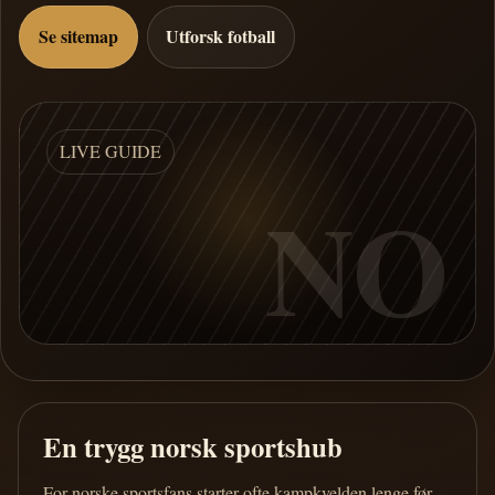
Se sitemap
Utforsk fotball
LIVE GUIDE
NO
En trygg norsk sportshub
For norske sportsfans starter ofte kampkvelden lenge før