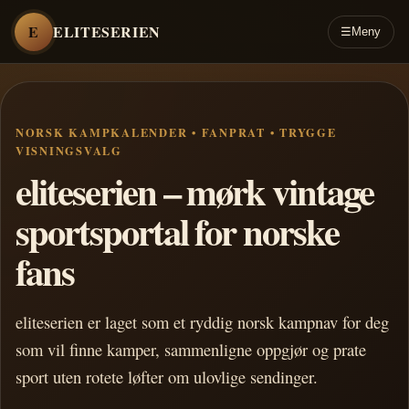
E
ELITESERIEN
☰
Meny
NORSK KAMPKALENDER • FANPRAT • TRYGGE
VISNINGSVALG
eliteserien – mørk vintage
sportsportal for norske
fans
eliteserien er laget som et ryddig norsk kampnav for deg
som vil finne kamper, sammenligne oppgjør og prate
sport uten rotete løfter om ulovlige sendinger.