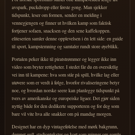
avspark, puckdropp eller første gong. Man sjekker
tidspunkt, leser om formen, sender en melding i
vennegjengen og finner ut hvilken kamp som faktisk
fortjener sofaen, snacksen og den sene kaffekoppen.
eliteserien samler denne opplevelsen i én lett side: en guide
til sport, kampstemning og samtaler rundt store øyeblikk.
Portalen peker ikke til piratstrømmer og legger ikke inn
video som bryter rettigheter. I stedet får du en oversiktlig
vei inn til kampene: hva som står på spill, hvilke lag eller
utøvere som er verdt å følge, hvorfor rivaliseringene betyr
noe, og hvordan norske seere kan planlegge tidspunkt på
tvers av amerikanske og europeiske ligaer. Det gjør siden
nyttig både for den dedikerte supporteren og for deg som
bare vil vite hva alle snakker om på mandag morgen.
Designet har en dyp vintagefølelse med mørk bakgrunn,
dempet gull, stadiontekstur og kort som minner om gamle