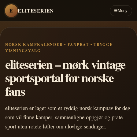
E
ELITESERIEN
☰
Meny
NORSK KAMPKALENDER • FANPRAT • TRYGGE
VISNINGSVALG
eliteserien – mørk vintage
sportsportal for norske
fans
eliteserien er laget som et ryddig norsk kampnav for deg
som vil finne kamper, sammenligne oppgjør og prate
sport uten rotete løfter om ulovlige sendinger.