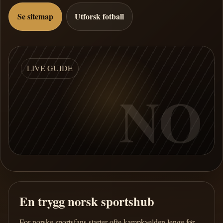
Se sitemap
Utforsk fotball
LIVE GUIDE
NO
En trygg norsk sportshub
For norske sportsfans starter ofte kampkvelden lenge før