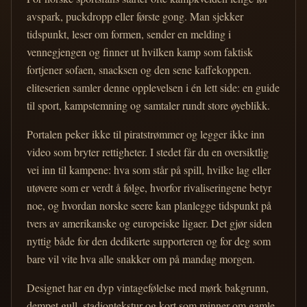
avspark, puckdropp eller første gong. Man sjekker
tidspunkt, leser om formen, sender en melding i
vennegjengen og finner ut hvilken kamp som faktisk
fortjener sofaen, snacksen og den sene kaffekoppen.
eliteserien samler denne opplevelsen i én lett side: en guide
til sport, kampstemning og samtaler rundt store øyeblikk.
Portalen peker ikke til piratstrømmer og legger ikke inn
video som bryter rettigheter. I stedet får du en oversiktlig
vei inn til kampene: hva som står på spill, hvilke lag eller
utøvere som er verdt å følge, hvorfor rivaliseringene betyr
noe, og hvordan norske seere kan planlegge tidspunkt på
tvers av amerikanske og europeiske ligaer. Det gjør siden
nyttig både for den dedikerte supporteren og for deg som
bare vil vite hva alle snakker om på mandag morgen.
Designet har en dyp vintagefølelse med mørk bakgrunn,
dempet gull, stadiontekstur og kort som minner om gamle