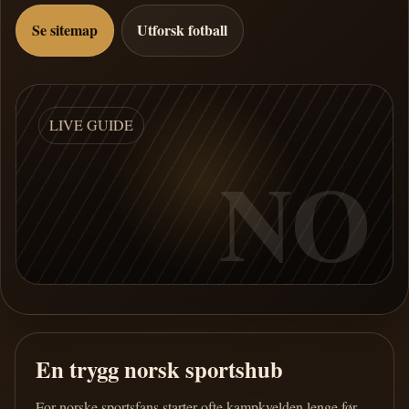
Se sitemap
Utforsk fotball
LIVE GUIDE
NO
En trygg norsk sportshub
For norske sportsfans starter ofte kampkvelden lenge før