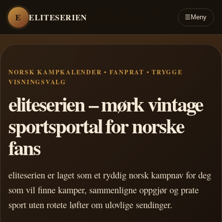
E
ELITESERIEN
☰
Meny
NORSK KAMPKALENDER • FANPRAT • TRYGGE
VISNINGSVALG
eliteserien – mørk vintage
sportsportal for norske
fans
eliteserien er laget som et ryddig norsk kampnav for deg
som vil finne kamper, sammenligne oppgjør og prate
sport uten rotete løfter om ulovlige sendinger.