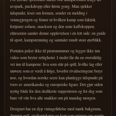
avspark, puckdropp eller første gong. Man sjekker
tidspunkt, leser om formen, sender en melding i
vennegjengen og finner ut hvilken kamp som faktisk
fortjener sofaen, snacksen og den sene kaffekoppen.
eliteserien samler denne opplevelsen i én lett side: en guide
til sport, kampstemning og samtaler rundt store øyeblikk.
Portalen peker ikke til piratstrømmer og legger ikke inn
video som bryter rettigheter. I stedet får du en oversiktlig
vei inn til kampene: hva som står på spill, hvilke lag eller
utøvere som er verdt å følge, hvorfor rivaliseringene betyr
noe, og hvordan norske seere kan planlegge tidspunkt på
tvers av amerikanske og europeiske ligaer. Det gjør siden
nyttig både for den dedikerte supporteren og for deg som
bare vil vite hva alle snakker om på mandag morgen.
Designet har en dyp vintagefølelse med mørk bakgrunn,
dempet gull, stadiontekstur og kort som minner om gamle