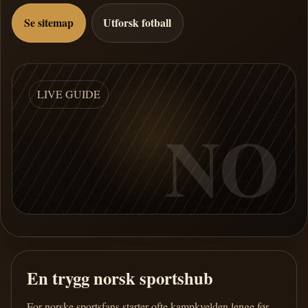
Se sitemap
Utforsk fotball
LIVE GUIDE
NO
En trygg norsk sportshub
For norske sportsfans starter ofte kampkvelden lenge før