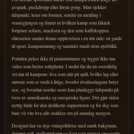
avspark, puckdropp eller første gong. Man sjekker
tidspunkt, leser om formen, sender en melding i
vennegjengen og finner ut hvilken kamp som faktisk
fortjener sofaen, snacksen og den sene kaffekoppen.
eliteserien samler denne opplevelsen i én lett side: en guide
til sport, kampstemning og samtaler rundt store øyeblikk.
Portalen peker ikke til piratstrømmer og legger ikke inn
video som bryter rettigheter. I stedet får du en oversiktlig
vei inn til kampene: hva som står på spill, hvilke lag eller
utøvere som er verdt å følge, hvorfor rivaliseringene betyr
noe, og hvordan norske seere kan planlegge tidspunkt på
tvers av amerikanske og europeiske ligaer. Det gjør siden
nyttig både for den dedikerte supporteren og for deg som
bare vil vite hva alle snakker om på mandag morgen.
Designet har en dyp vintagefølelse med mørk bakgrunn,
dempet gull, stadiontekstur og kort som minner om gamle