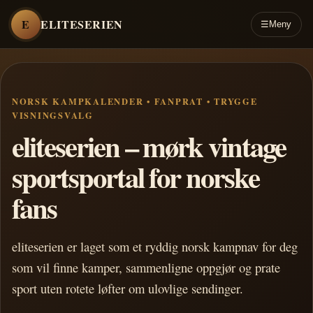
E
ELITESERIEN
☰
Meny
NORSK KAMPKALENDER • FANPRAT • TRYGGE
VISNINGSVALG
eliteserien – mørk vintage
sportsportal for norske
fans
eliteserien er laget som et ryddig norsk kampnav for deg
som vil finne kamper, sammenligne oppgjør og prate
sport uten rotete løfter om ulovlige sendinger.