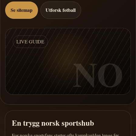
Se sitemap
Utforsk fotball
LIVE GUIDE
NO
En trygg norsk sportshub
For norske sportsfans starter ofte kampkvelden lenge før