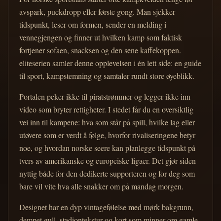
avspark, puckdropp eller første gong. Man sjekker
tidspunkt, leser om formen, sender en melding i
vennegjengen og finner ut hvilken kamp som faktisk
fortjener sofaen, snacksen og den sene kaffekoppen.
eliteserien samler denne opplevelsen i én lett side: en guide
til sport, kampstemning og samtaler rundt store øyeblikk.
Portalen peker ikke til piratstrømmer og legger ikke inn
video som bryter rettigheter. I stedet får du en oversiktlig
vei inn til kampene: hva som står på spill, hvilke lag eller
utøvere som er verdt å følge, hvorfor rivaliseringene betyr
noe, og hvordan norske seere kan planlegge tidspunkt på
tvers av amerikanske og europeiske ligaer. Det gjør siden
nyttig både for den dedikerte supporteren og for deg som
bare vil vite hva alle snakker om på mandag morgen.
Designet har en dyp vintagefølelse med mørk bakgrunn,
dempet gull, stadiontekstur og kort som minner om gamle