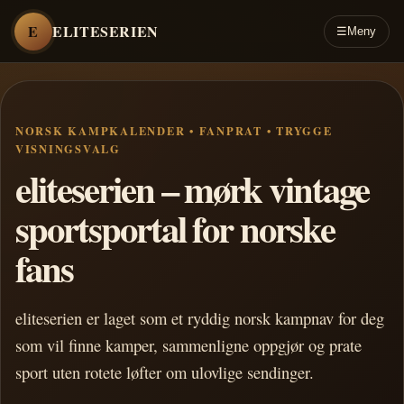
E
ELITESERIEN
☰
Meny
NORSK KAMPKALENDER • FANPRAT • TRYGGE
VISNINGSVALG
eliteserien – mørk vintage
sportsportal for norske
fans
eliteserien er laget som et ryddig norsk kampnav for deg
som vil finne kamper, sammenligne oppgjør og prate
sport uten rotete løfter om ulovlige sendinger.