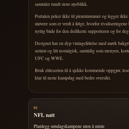
samtaler rundt store øyeblikk.
Portalen peker ikke til piratstrømmer og legger ikke i
utøvere som er verdt å følge, hvorfor rivaliseringen
nyttig både for den dedikerte supporteren og for d
Designet har en dyp vintagefølelse med mørk bakgrun
seriøst og litt nostalgisk, samtidig som menyen, k
UFC og WWE.
Bruk eliteserien til å sjekke kommende oppgjør, les
klar til neste kampdag med bedre oversikt.
01
NFL natt
Planlegg søndagskampene uten å miste