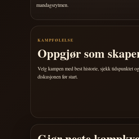
mandagsrytmen.
KAMPFØLELSE
Oppgjør som skaper
Velg kampen med best historie, sjekk tidspunktet og
diskusjonen før start.
Gjør neste kampkve