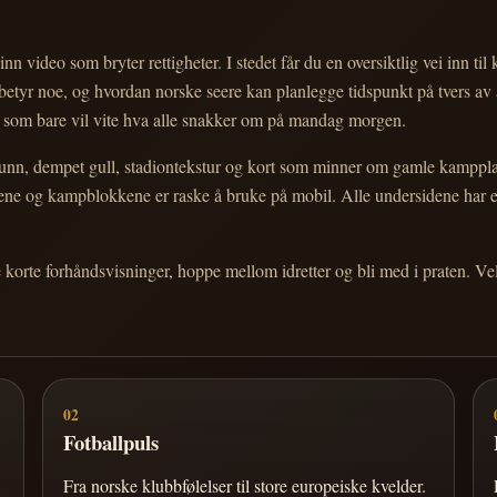
nn video som bryter rettigheter. I stedet får du en oversiktlig vei inn til
e betyr noe, og hvordan norske seere kan planlegge tidspunkt på tvers av
eg som bare vil vite hva alle snakker om på mandag morgen.
n, dempet gull, stadiontekstur og kort som minner om gamle kampplakate
ortene og kampblokkene er raske å bruke på mobil. Alle undersidene har
e korte forhåndsvisninger, hoppe mellom idretter og bli med i praten. 
02
Fotballpuls
Fra norske klubbfølelser til store europeiske kvelder.