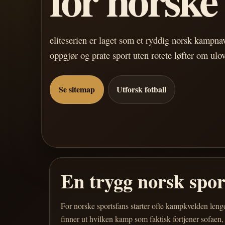
eliteserien er laget som et ryddig norsk kampn
oppgjør og prate sport uten rotete løfter om ulo
Se sitemap
Utforsk fotball
En trygg norsk spo
For norske sportsfans starter ofte kampkvelden leng
finner ut hvilken kamp som faktisk fortjener sofaen,