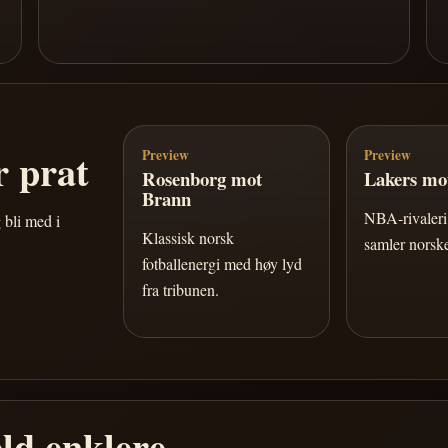
 prat
Preview
Preview
Rosenborg mot
Lakers mot
Brann
NBA-rivaleri 
 bli med i
Klassisk norsk
samler norske
fotballenergi med høy lyd
fra tribunen.
ld enklere