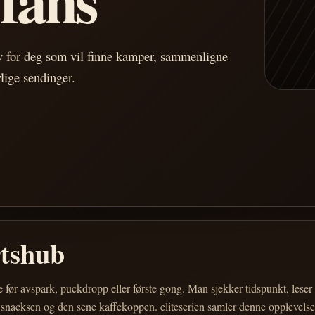
av for deg som vil finne kamper, sammenligne
vlige sendinger.
rtshub
e før avspark, puckdropp eller første gong. Man sjekker tidspunkt, les
 snacksen og den sene kaffekoppen. eliteserien samler denne opplevelsen