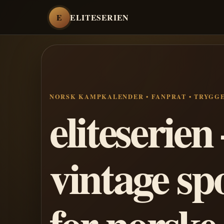
E
ELITESERIEN
NORSK KAMPKALENDER • FANPRAT • TRYGG
eliteserie
vintage sp
for norske