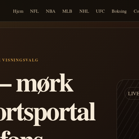
Hjem
NFL
NBA
MLB
NHL
UFC
Boksing
Co
E VISNINGSVALG
n – mørk
LIV
ortsportal
 fans