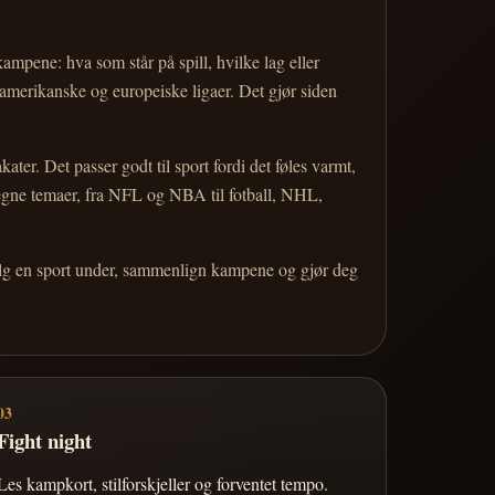
 kampene: hva som står på spill, hvilke lag eller
 amerikanske og europeiske ligaer. Det gjør siden
r. Det passer godt til sport fordi det føles varmt,
 egne temaer, fra NFL og NBA til fotball, NHL,
Velg en sport under, sammenlign kampene og gjør deg
03
Fight night
Les kampkort, stilforskjeller og forventet tempo.