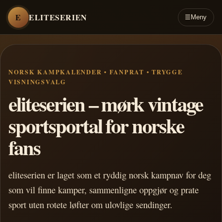
E
ELITESERIEN
☰
Meny
NORSK KAMPKALENDER • FANPRAT • TRYGGE
VISNINGSVALG
eliteserien – mørk vintage
sportsportal for norske
fans
eliteserien er laget som et ryddig norsk kampnav for deg
som vil finne kamper, sammenligne oppgjør og prate
sport uten rotete løfter om ulovlige sendinger.