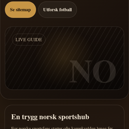
Se sitemap
Utforsk fotball
LIVE GUIDE
NO
En trygg norsk sportshub
For norske sportsfans starter ofte kampkvelden lenge før