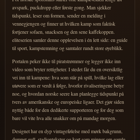
avspark, puckdropp eller første gong. Man sjekker
tidspunkt, leser om formen, sender en melding i
vennegjengen og finner ut hvilken kamp som faktisk
fortjener sofaen, snacksen og den sene kaffekoppen.
eliteserien samler denne opplevelsen i én lett side: en guide
til sport, kampstemning og samtaler rundt store øyeblikk.
Portalen peker ikke til piratstrømmer og legger ikke inn
video som bryter rettigheter. I stedet får du en oversiktlig
vei inn til kampene: hva som står på spill, hvilke lag eller
utøvere som er verdt å følge, hvorfor rivaliseringene betyr
noe, og hvordan norske seere kan planlegge tidspunkt på
tvers av amerikanske og europeiske ligaer. Det gjør siden
nyttig både for den dedikerte supporteren og for deg som
bare vil vite hva alle snakker om på mandag morgen.
Designet har en dyp vintagefølelse med mørk bakgrunn,
dempet gull, stadiontekstur og kort som minner om gamle