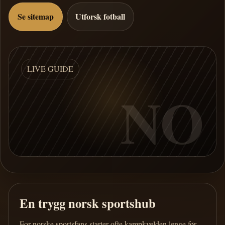
Se sitemap
Utforsk fotball
LIVE GUIDE
NO
En trygg norsk sportshub
For norske sportsfans starter ofte kampkvelden lenge før