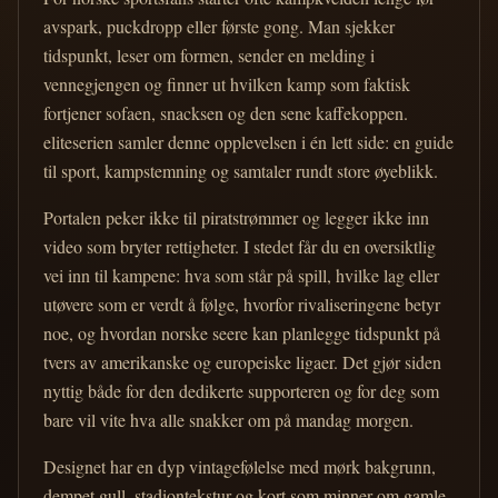
avspark, puckdropp eller første gong. Man sjekker
tidspunkt, leser om formen, sender en melding i
vennegjengen og finner ut hvilken kamp som faktisk
fortjener sofaen, snacksen og den sene kaffekoppen.
eliteserien samler denne opplevelsen i én lett side: en guide
til sport, kampstemning og samtaler rundt store øyeblikk.
Portalen peker ikke til piratstrømmer og legger ikke inn
video som bryter rettigheter. I stedet får du en oversiktlig
vei inn til kampene: hva som står på spill, hvilke lag eller
utøvere som er verdt å følge, hvorfor rivaliseringene betyr
noe, og hvordan norske seere kan planlegge tidspunkt på
tvers av amerikanske og europeiske ligaer. Det gjør siden
nyttig både for den dedikerte supporteren og for deg som
bare vil vite hva alle snakker om på mandag morgen.
Designet har en dyp vintagefølelse med mørk bakgrunn,
dempet gull, stadiontekstur og kort som minner om gamle