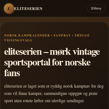
E
ELITESERIEN
☰
Meny
NORSK KAMPKALENDER • FANPRAT • TRYGGE
VISNINGSVALG
eliteserien – mørk vintage
sportsportal for norske
fans
eliteserien er laget som et ryddig norsk kampnav for deg
som vil finne kamper, sammenligne oppgjør og prate
sport uten rotete løfter om ulovlige sendinger.