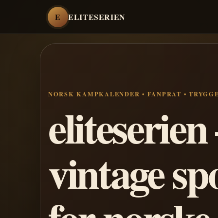
E
ELITESERIEN
NORSK KAMPKALENDER • FANPRAT • TRYGG
eliteserie
vintage sp
for norske