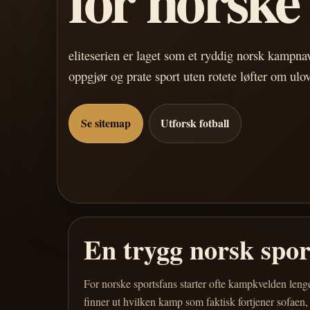
eliteserien er laget som et ryddig norsk kampn
oppgjør og prate sport uten rotete løfter om ulo
Se sitemap
Utforsk fotball
En trygg norsk spo
For norske sportsfans starter ofte kampkvelden leng
finner ut hvilken kamp som faktisk fortjener sofaen,