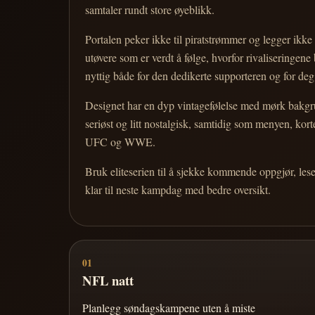
samtaler rundt store øyeblikk.
Portalen peker ikke til piratstrømmer og legger ikke i
utøvere som er verdt å følge, hvorfor rivaliseringen
nyttig både for den dedikerte supporteren og for d
Designet har en dyp vintagefølelse med mørk bakgrun
seriøst og litt nostalgisk, samtidig som menyen, k
UFC og WWE.
Bruk eliteserien til å sjekke kommende oppgjør, les
klar til neste kampdag med bedre oversikt.
01
NFL natt
Planlegg søndagskampene uten å miste