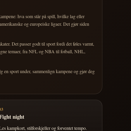
 kampene: hva som står på spill, hvilke lag eller
 amerikanske og europeiske ligaer. Det gjør siden
r. Det passer godt til sport fordi det føles varmt,
 egne temaer, fra NFL og NBA til fotball, NHL,
Velg en sport under, sammenlign kampene og gjør deg
03
Fight night
Les kampkort, stilforskjeller og forventet tempo.