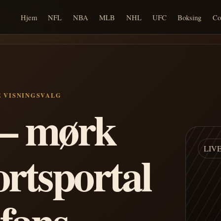
Hjem
NFL
NBA
MLB
NHL
UFC
Boksing
Co
E VISNINGSVALG
n – mørk
LIV
ortsportal
 fans