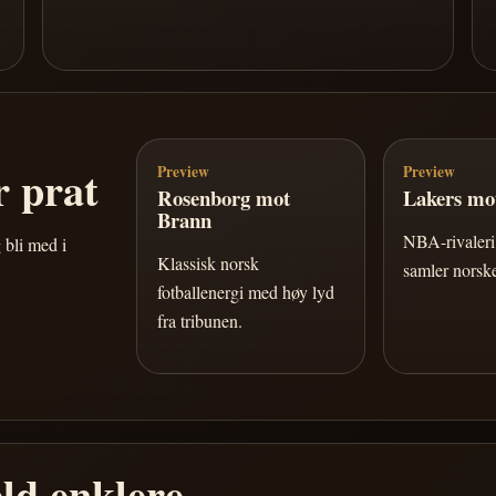
 prat
Preview
Preview
Rosenborg mot
Lakers mot
Brann
NBA-rivaleri 
 bli med i
Klassisk norsk
samler norske
fotballenergi med høy lyd
fra tribunen.
ld enklere