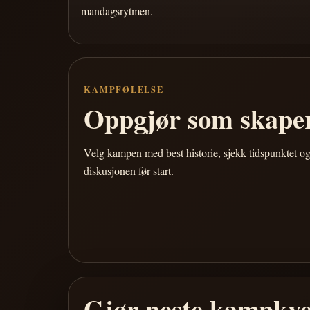
mandagsrytmen.
KAMPFØLELSE
Oppgjør som skaper
Velg kampen med best historie, sjekk tidspunktet og
diskusjonen før start.
Gjør neste kampkve