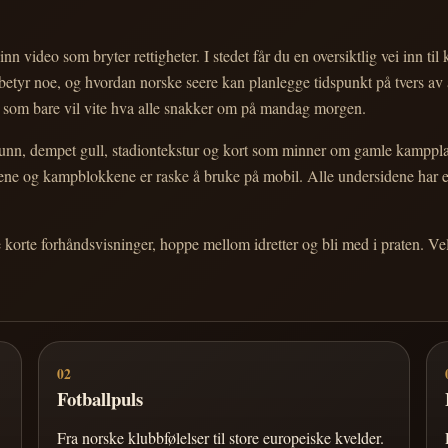
nn video som bryter rettigheter. I stedet får du en oversiktlig vei inn til
e betyr noe, og hvordan norske seere kan planlegge tidspunkt på tvers av
eg som bare vil vite hva alle snakker om på mandag morgen.
n, dempet gull, stadiontekstur og kort som minner om gamle kampplakate
ortene og kampblokkene er raske å bruke på mobil. Alle undersidene har
e korte forhåndsvisninger, hoppe mellom idretter og bli med i praten. 
02
Fotballpuls
Fra norske klubbfølelser til store europeiske kvelder.