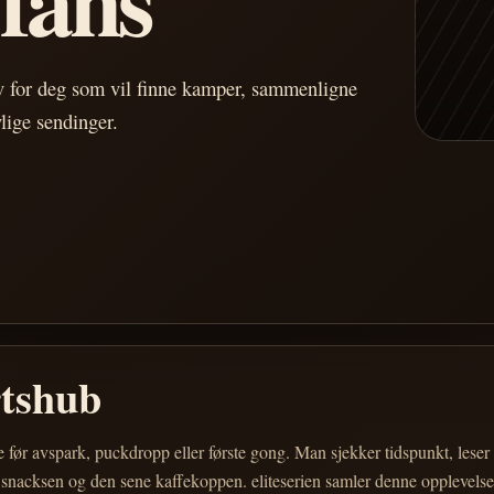
av for deg som vil finne kamper, sammenligne
vlige sendinger.
rtshub
e før avspark, puckdropp eller første gong. Man sjekker tidspunkt, les
 snacksen og den sene kaffekoppen. eliteserien samler denne opplevelsen