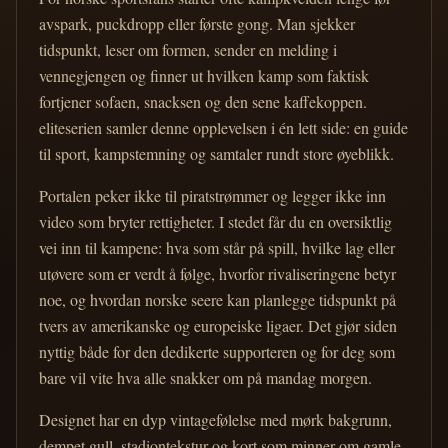
avspark, puckdropp eller første gong. Man sjekker
tidspunkt, leser om formen, sender en melding i
vennegjengen og finner ut hvilken kamp som faktisk
fortjener sofaen, snacksen og den sene kaffekoppen.
eliteserien samler denne opplevelsen i én lett side: en guide
til sport, kampstemning og samtaler rundt store øyeblikk.
Portalen peker ikke til piratstrømmer og legger ikke inn
video som bryter rettigheter. I stedet får du en oversiktlig
vei inn til kampene: hva som står på spill, hvilke lag eller
utøvere som er verdt å følge, hvorfor rivaliseringene betyr
noe, og hvordan norske seere kan planlegge tidspunkt på
tvers av amerikanske og europeiske ligaer. Det gjør siden
nyttig både for den dedikerte supporteren og for deg som
bare vil vite hva alle snakker om på mandag morgen.
Designet har en dyp vintagefølelse med mørk bakgrunn,
dempet gull, stadiontekstur og kort som minner om gamle