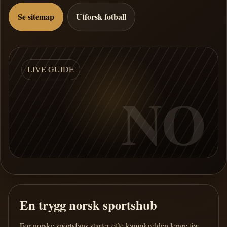
Se sitemap
Utforsk fotball
LIVE GUIDE
NO
En trygg norsk sportshub
For norske sportsfans starter ofte kampkvelden lenge før