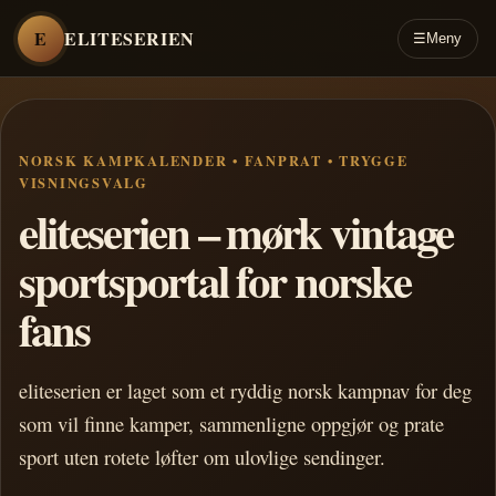
E
ELITESERIEN
☰
Meny
NORSK KAMPKALENDER • FANPRAT • TRYGGE
VISNINGSVALG
eliteserien – mørk vintage
sportsportal for norske
fans
eliteserien er laget som et ryddig norsk kampnav for deg
som vil finne kamper, sammenligne oppgjør og prate
sport uten rotete løfter om ulovlige sendinger.