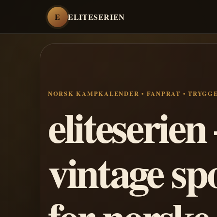
E
ELITESERIEN
NORSK KAMPKALENDER • FANPRAT • TRYGG
eliteserie
vintage sp
for norske