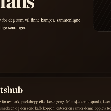
av for deg som vil finne kamper, sammenligne
vlige sendinger.
rtshub
e før avspark, puckdropp eller første gong. Man sjekker tidspunkt, les
 snacksen og den sene kaffekoppen. eliteserien samler denne opplevelsen