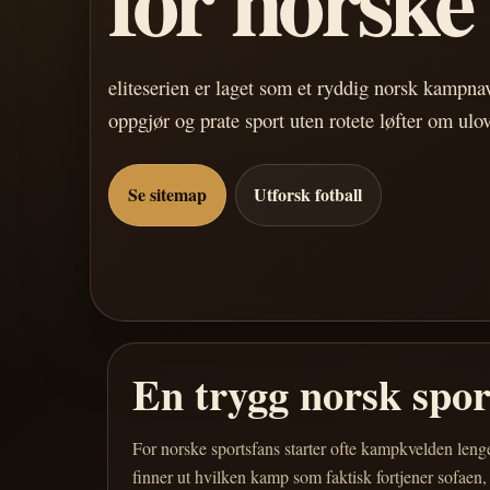
eliteserien er laget som et ryddig norsk kampn
oppgjør og prate sport uten rotete løfter om ulo
Se sitemap
Utforsk fotball
En trygg norsk spo
For norske sportsfans starter ofte kampkvelden leng
finner ut hvilken kamp som faktisk fortjener sofaen,