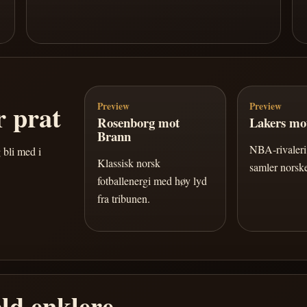
 prat
Preview
Preview
Rosenborg mot
Lakers mot
Brann
NBA-rivaleri 
 bli med i
Klassisk norsk
samler norske
fotballenergi med høy lyd
fra tribunen.
ld enklere