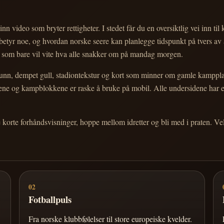
nn video som bryter rettigheter. I stedet får du en oversiktlig vei inn til
e betyr noe, og hvordan norske seere kan planlegge tidspunkt på tvers av
eg som bare vil vite hva alle snakker om på mandag morgen.
n, dempet gull, stadiontekstur og kort som minner om gamle kampplakate
ortene og kampblokkene er raske å bruke på mobil. Alle undersidene har
e korte forhåndsvisninger, hoppe mellom idretter og bli med i praten. 
02
Fotballpuls
Fra norske klubbfølelser til store europeiske kvelder.