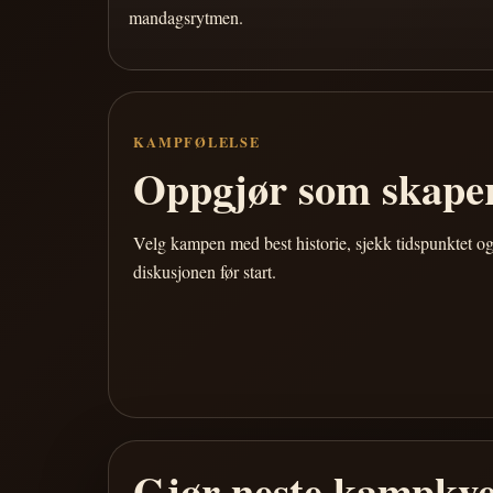
mandagsrytmen.
KAMPFØLELSE
Oppgjør som skaper
Velg kampen med best historie, sjekk tidspunktet og
diskusjonen før start.
Gjør neste kampkve