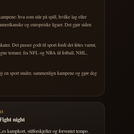
 kampene: hva som står på spill, hvilke lag eller
 amerikanske og europeiske ligaer. Det gjør siden
r. Det passer godt til sport fordi det føles varmt,
 egne temaer, fra NFL og NBA til fotball, NHL,
Velg en sport under, sammenlign kampene og gjør deg
03
Fight night
Les kampkort, stilforskjeller og forventet tempo.