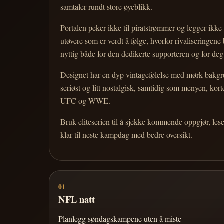
samtaler rundt store øyeblikk.
Portalen peker ikke til piratstrømmer og legger ikke i
utøvere som er verdt å følge, hvorfor rivaliseringen
nyttig både for den dedikerte supporteren og for d
Designet har en dyp vintagefølelse med mørk bakgrun
seriøst og litt nostalgisk, samtidig som menyen, k
UFC og WWE.
Bruk eliteserien til å sjekke kommende oppgjør, les
klar til neste kampdag med bedre oversikt.
01
NFL natt
Planlegg søndagskampene uten å miste