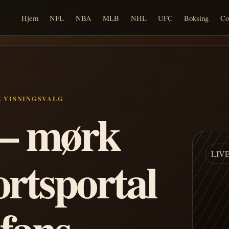
Hjem
NFL
NBA
MLB
NHL
UFC
Boksing
Co
E VISNINGSVALG
n – mørk
LIV
ortsportal
 fans