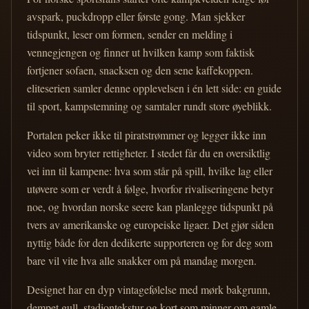
avspark, puckdropp eller første gong. Man sjekker
tidspunkt, leser om formen, sender en melding i
vennegjengen og finner ut hvilken kamp som faktisk
fortjener sofaen, snacksen og den sene kaffekoppen.
eliteserien samler denne opplevelsen i én lett side: en guide
til sport, kampstemning og samtaler rundt store øyeblikk.
Portalen peker ikke til piratstrømmer og legger ikke inn
video som bryter rettigheter. I stedet får du en oversiktlig
vei inn til kampene: hva som står på spill, hvilke lag eller
utøvere som er verdt å følge, hvorfor rivaliseringene betyr
noe, og hvordan norske seere kan planlegge tidspunkt på
tvers av amerikanske og europeiske ligaer. Det gjør siden
nyttig både for den dedikerte supporteren og for deg som
bare vil vite hva alle snakker om på mandag morgen.
Designet har en dyp vintagefølelse med mørk bakgrunn,
dempet gull, stadiontekstur og kort som minner om gamle