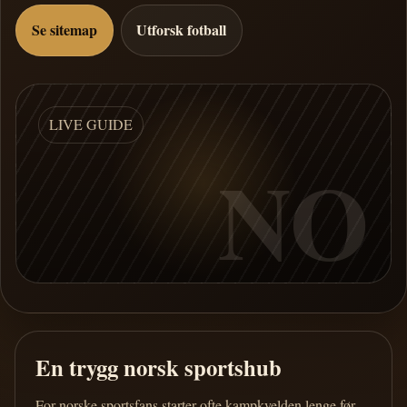
Se sitemap
Utforsk fotball
LIVE GUIDE
NO
En trygg norsk sportshub
For norske sportsfans starter ofte kampkvelden lenge før