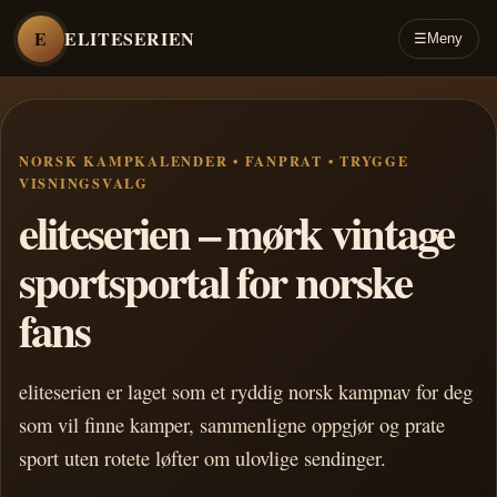
E
ELITESERIEN
☰
Meny
NORSK KAMPKALENDER • FANPRAT • TRYGGE
VISNINGSVALG
eliteserien – mørk vintage
sportsportal for norske
fans
eliteserien er laget som et ryddig norsk kampnav for deg
som vil finne kamper, sammenligne oppgjør og prate
sport uten rotete løfter om ulovlige sendinger.