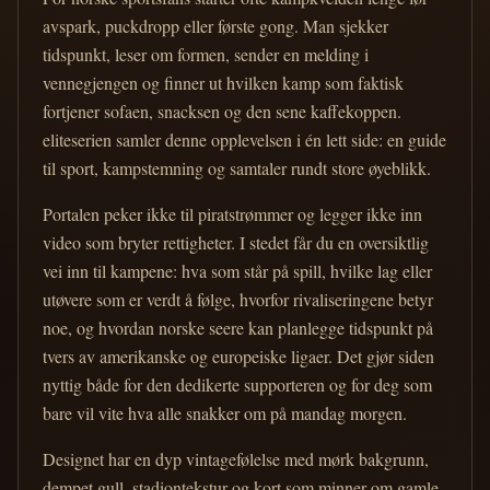
avspark, puckdropp eller første gong. Man sjekker
tidspunkt, leser om formen, sender en melding i
vennegjengen og finner ut hvilken kamp som faktisk
fortjener sofaen, snacksen og den sene kaffekoppen.
eliteserien samler denne opplevelsen i én lett side: en guide
til sport, kampstemning og samtaler rundt store øyeblikk.
Portalen peker ikke til piratstrømmer og legger ikke inn
video som bryter rettigheter. I stedet får du en oversiktlig
vei inn til kampene: hva som står på spill, hvilke lag eller
utøvere som er verdt å følge, hvorfor rivaliseringene betyr
noe, og hvordan norske seere kan planlegge tidspunkt på
tvers av amerikanske og europeiske ligaer. Det gjør siden
nyttig både for den dedikerte supporteren og for deg som
bare vil vite hva alle snakker om på mandag morgen.
Designet har en dyp vintagefølelse med mørk bakgrunn,
dempet gull, stadiontekstur og kort som minner om gamle