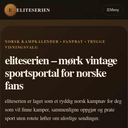
E
ELITESERIEN
☰
Meny
NORSK KAMPKALENDER • FANPRAT • TRYGGE
VISNINGSVALG
eliteserien – mørk vintage
sportsportal for norske
fans
eliteserien er laget som et ryddig norsk kampnav for deg
som vil finne kamper, sammenligne oppgjør og prate
sport uten rotete løfter om ulovlige sendinger.