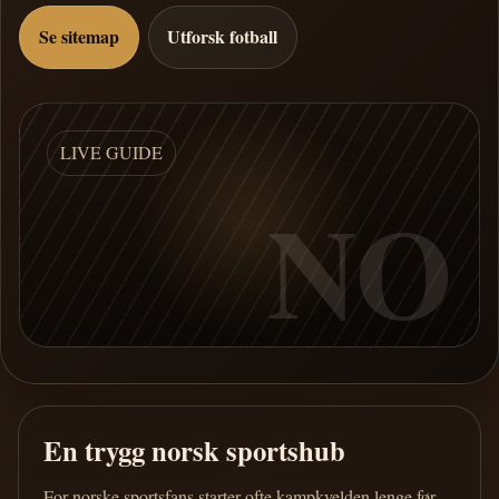
Se sitemap
Utforsk fotball
LIVE GUIDE
NO
En trygg norsk sportshub
For norske sportsfans starter ofte kampkvelden lenge før