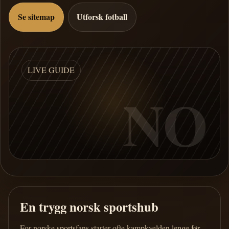
Se sitemap
Utforsk fotball
LIVE GUIDE
NO
En trygg norsk sportshub
For norske sportsfans starter ofte kampkvelden lenge før