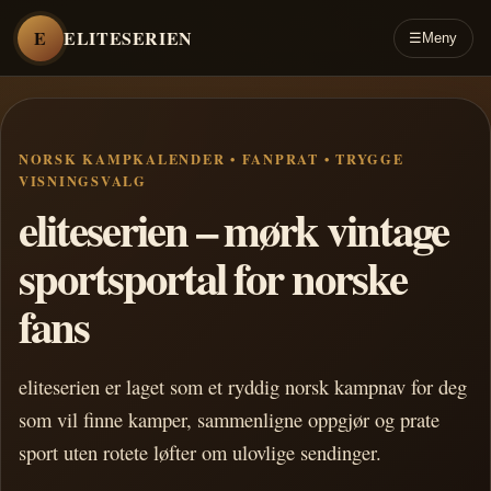
E
ELITESERIEN
☰
Meny
NORSK KAMPKALENDER • FANPRAT • TRYGGE
VISNINGSVALG
eliteserien – mørk vintage
sportsportal for norske
fans
eliteserien er laget som et ryddig norsk kampnav for deg
som vil finne kamper, sammenligne oppgjør og prate
sport uten rotete løfter om ulovlige sendinger.