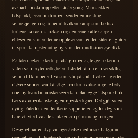
avspark, puckdropp eller første gong. Man sjekker
tidspunkt, leser om formen, sender en melding i
vennegjengen og finner ut hvilken kamp som faktisk
fortjener sofaen, snacksen og den sene kaffekoppen.
eliteserien samler denne opplevelsen i én lett side: en guide
til sport, kampstemning og samtaler rundt store øyeblikk.
Portalen peker ikke til piratstrømmer og legger ikke inn
video som bryter rettigheter. I stedet får du en oversiktlig
vei inn til kampene: hva som står på spill, hvilke lag eller
utøvere som er verdt å følge, hvorfor rivaliseringene betyr
noe, og hvordan norske seere kan planlegge tidspunkt på
tvers av amerikanske og europeiske ligaer. Det gjør siden
nyttig både for den dedikerte supporteren og for deg som
bare vil vite hva alle snakker om på mandag morgen.
Designet har en dyp vintagefølelse med mørk bakgrunn,
dempet gull, stadiontekstur og kort som minner om gamle